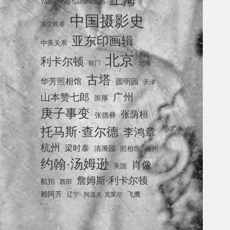
Yamamoto Sanshichiro
中国摄影史
东交民巷
亚东印画辑
中美关系
北京
利卡尔顿
前门
北海
古塔
华芳照相馆
圆明园
天津
广州
山本赞七郎
崇厚
庚子事变
张荫桓
张德彝
托马斯·查尔德
李鸿章
杭州
梁时泰
清漪园
照相馆
福州
约翰·汤姆逊
肖像
美国
詹姆斯·利卡尔顿
航拍
西部
赖阿芳
飞鹰
辽宁
阿道夫·克莱尔