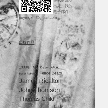
转载请注明
出处。我的
电子邮件:
jiuyingzhi@gmail.com
出版作品
1900年
Adolf Krayer
AFong
Felice Beato
Boxer Rebellion
James Ricalton
John Thomson
Thomas Child
上海