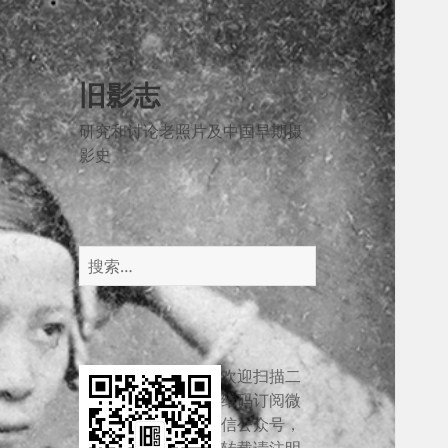
旧影志
研究和讨论老照片及中国早期摄
影史
搜
索：
欢迎扫描二
维码订阅微
信公众号，