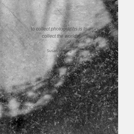
to collect photographs is to
collect the world
Susan Sontag
浙ICP备2025207338号