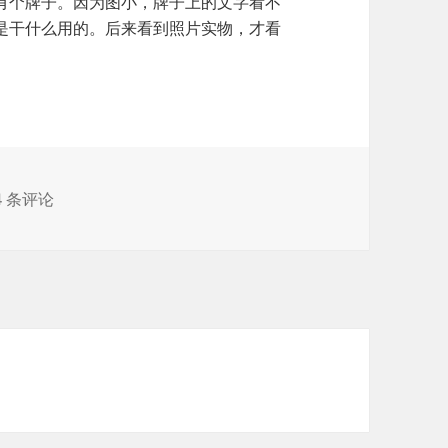
有个牌子。因为图小，牌子上的文字看不
是干什么用的。后来看到照片实物，才看
惜字纸
4 条评论