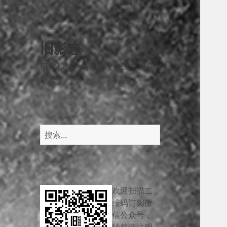
旧影志
研究和讨论老照片及中国早期摄
影史
搜
索：
欢迎扫描二
维码订阅微
信公众号，