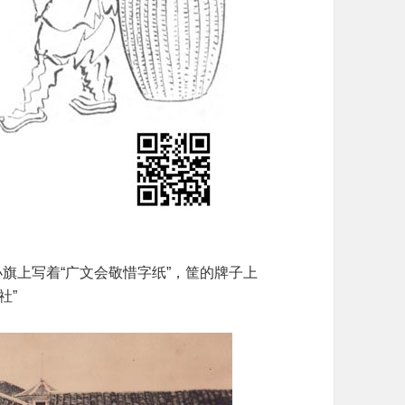
人的形象。小旗上写着“广文会敬惜字纸”，筐的牌子上
社”