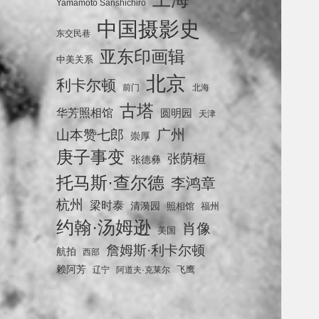
Yamamoto Sanshichiro
中国摄影史
东交民巷
亚东印画辑
中美关系
北京
利卡尔顿
前门
北海
古塔
华芳照相馆
圆明园
天津
广州
山本赞七郎
崇厚
庚子事变
张荫桓
张德彝
托马斯·查尔德
李鸿章
杭州
梁时泰
清漪园
照相馆
福州
约翰·汤姆逊
肖像
美国
詹姆斯·利卡尔顿
航拍
西部
赖阿芳
飞鹰
辽宁
阿道夫·克莱尔