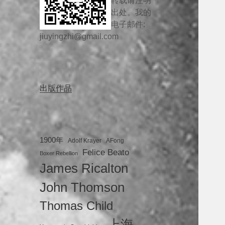
转载请注明
出处。我的
电子邮件:
jiuyingzhi@gmail.com
出版作品
1900年
Adolf Krayer
AFong
Felice Beato
Boxer Rebellion
James Ricalton
John Thomson
Thomas Child
上海