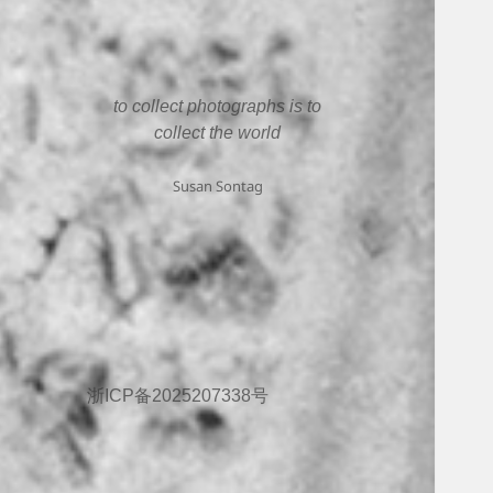
to collect photographs is to
collect the world
Susan Sontag
浙ICP备2025207338号