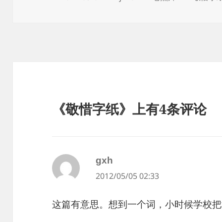
布
者
类
签
于
《敬惜字纸》上有4条评论
gxh
说
2012/05/05 02:33
道：
这篇有意思。想到一个词，小时候学校把