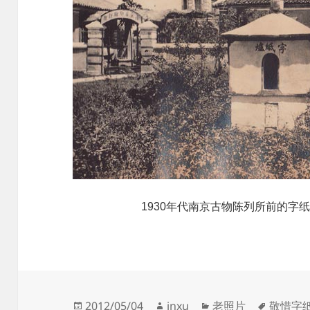
1930年代南京古物陈列所前的字
发
作
分
标
2012/05/04
jnxu
老照片
敬惜字