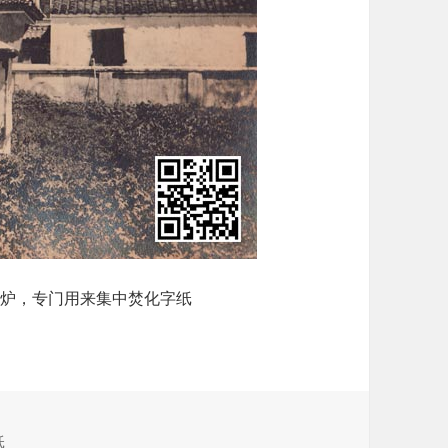
纸炉，专门用来集中焚化字纸
纸