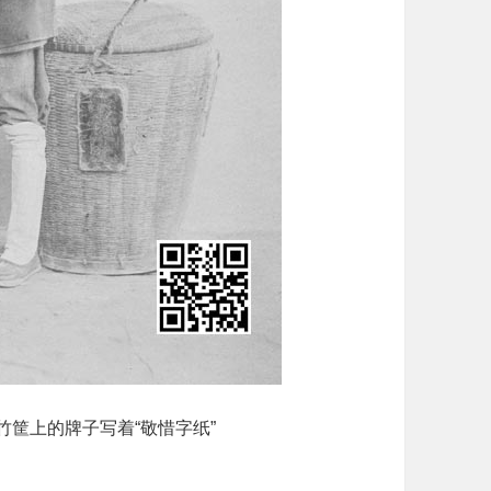
竹筐上的牌子写着“敬惜字纸”