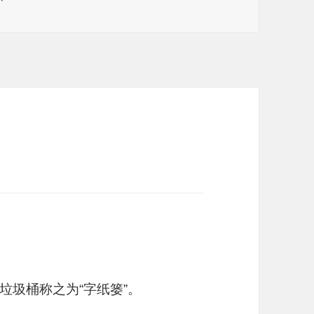
垃圾桶称之为“字纸篓”。