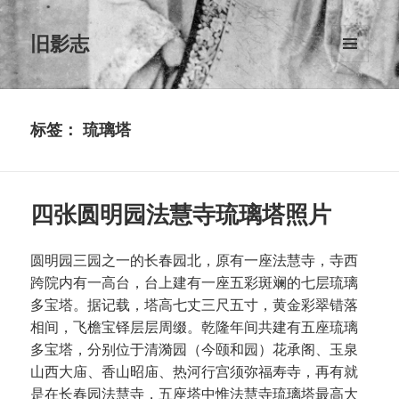
旧影志
菜单和
挂件
标签：
琉璃塔
四张圆明园法慧寺琉璃塔照片
圆明园三园之一的长春园北，原有一座法慧寺，寺西
跨院内有一高台，台上建有一座五彩斑斓的七层琉璃
多宝塔。据记载，塔高七丈三尺五寸，黄金彩翠错落
相间，飞檐宝铎层层周缀。乾隆年间共建有五座琉璃
多宝塔，分别位于清漪园（今颐和园）花承阁、玉泉
山西大庙、香山昭庙、热河行宫须弥福寿寺，再有就
是在长春园法慧寺，五座塔中惟法慧寺琉璃塔最高大