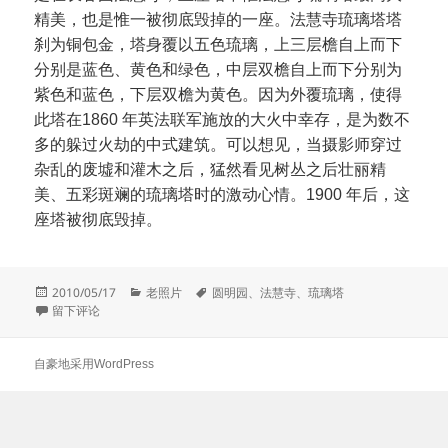
精美，也是惟一被彻底毁掉的一座。法慧寺琉璃塔塔
刹为铜包金，塔身覆以五色琉璃，上三层檐自上而下
分别是蓝色、黄色和绿色，中层双檐自上而下分别为
紫色和蓝色，下层双檐为黄色。因为外覆琉璃，使得
此塔在1860 年英法联军施放的大火中幸存，是为数不
多的躲过火劫的中式建筑。可以想见，当摄影师穿过
杂乱的废墟和灌木之后，猛然看见树丛之后壮丽精
美、五彩斑斓的琉璃塔时的激动心情。1900 年后，这
座塔被彻底毁掉。
发
分
标
2010/05/17
老照片
圆明园
、
法慧寺
、
琉璃塔
布
于四张圆明园法慧寺琉璃塔照片
类
签
留下评论
于
自豪地采用WordPress