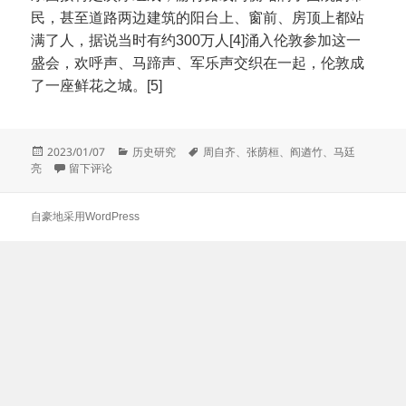
民，甚至道路两边建筑的阳台上、窗前、房顶上都站
满了人，据说当时有约300万人[4]涌入伦敦参加这一
盛会，欢呼声、马蹄声、军乐声交织在一起，伦敦成
了一座鲜花之城。[5]
发
分
标
2023/01/07
历史研究
周自齐
、
张荫桓
、
阎遒竹
、
马廷
布
于1897年张荫桓的欧美之行
类
签
亮
留下评论
于
自豪地采用WordPress