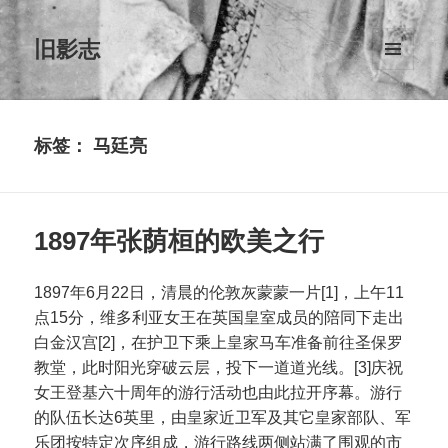
旧影志
菜单和
挂件
标签：
马廷亮
1897年张荫桓的欧美之行
1897年6月22日，清晨的伦敦灰蒙蒙一片[1]，上午11
点15分，维多利亚女王在英国皇室成员的陪同下走出
白金汉宫[2]，在护卫下乘上皇家马车准备前往圣保罗
教堂，此时阳光穿破云层，投下一道道光线。[3]庆祝
女王登基六十周年的游行活动也由此拉开序幕。游行
的队伍长达6英里，由皇家近卫军及其它皇家部队、军
乐团按特定次序组成，游行路线两侧站满了围观的市