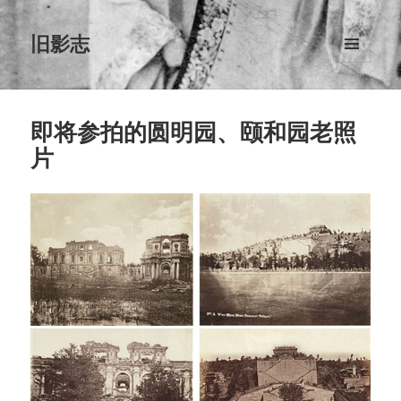
旧影志
菜单和
挂件
即将参拍的圆明园、颐和园老照
片