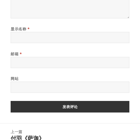
显示名称
*
邮箱
*
网站
文
上一篇
章
付羽《萨迦》
上