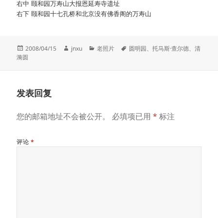
右中 颐和园万寿山大报恩延寿寺遗址
右下 颐和园十七孔桥和北京没有佛香阁的万寿山
发
作
分
标
2008/04/15
jnxu
老照片
圆明园
、
托马斯·查尔德
、
清
布
者
类
签
漪圆
于
发表回复
您的邮箱地址不会被公开。
必填项已用
*
标注
评论
*