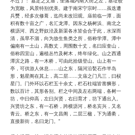
不过了：“嘉定之文庙，坐落城内南大街之左，基址较
为宽敞，风景特别优美。建于南宋宁宗时……虽迭遭
兵燹，经多次修葺，迄尚未改旧观。庙前临一潭，面
积有数十亩之广，名汇龙潭。因东之杨树浜、南北之
横沥河、西之野奴泾及新渠各水皆会合于此，水深而
清，虽旱不涸，向为放生鱼类之所，俗称学潭。潭中
偏南有一土山，高数丈，周围数十丈，名曰应奎山，
俗称四宜山，遍植丛竹及树木，终年绿化。山之西通
潭滨之路，有一木桥，可由此拾级登山。山上有一
亭，可供游人休息……山之东，隔河沿甃石作半岛
形，魁星阁在其上，高二层……文庙之门凡三，曰棂
星门。门外环以石栏五十余丈，栏石柱端皆凿狮形，
数以百计，其形各别。栏之中间及左右两端，各树一
坊，中曰仰高，左曰兴贤，右曰育才，坊下通出入。
兴贤坊之东，有一石桥，跨横沥河，桥名宾兴，又名
青云。桥之东，有一文昌阁，二层三楹，下为通衢，
直接新街，名曰龙门。”