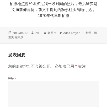
拍摄地点曾经困扰过我一段时间的照片，最后证实是
文庙前仰高坊，前文中提到的狮形柱头清晰可见，
1870年代早期拍摄
发
作
分
标
2015/04/17
jnxu
老照片
Adolf Krayer
、
汇龙潭
、
阿
布
者
类
签
道夫·克莱尔
于
发表回复
您的邮箱地址不会被公开。
必填项已用
*
标注
评论
*