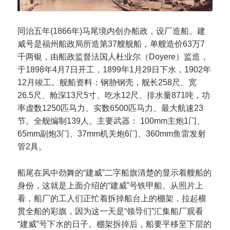
同治五年(1866年)马尾境内创办船政，设厂造船。建
威号是福州船政局所造第37艘舰船，单艘造价63万7
千两银，由船政监督法国人杜业尔（Doyere）监造，
于1898年4月7日开工，1899年1月29日下水，1902年
12月竣工。舰船资料：钢胁钢壳，舰长258尺、宽
26.5尺、舱深13尺5寸、吃水12尺、排水量871吨，功
率虚数1250匹马力、实数6500匹马力、最大航速23
节。全舰编制139人。主要武器： 100mm主炮1门、
65mm副炮3门、37mm机关炮6门、360mm鱼雷发射
管2具。
船尾在风中劲舞的“建威”二字船旗清楚的显示着艘船的
身份，这就是上面介绍的“建威”号铁甲船。从照片上
看，船厂的工人们正忙着拆掉船台上的棚架，拉起横
贯全船的彩旗，因为这一天是“领导们”汇集船厂观看
“建威”号下水的日子。棚架拆掉后，船要平移至下层的