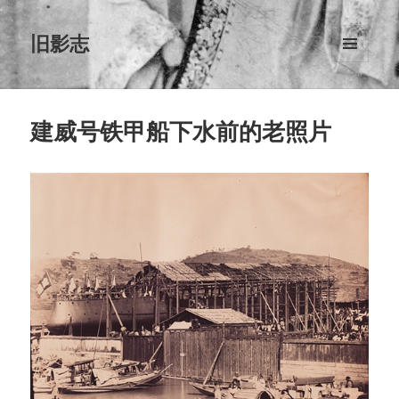
旧影志
菜单和
挂件
建威号铁甲船下水前的老照片