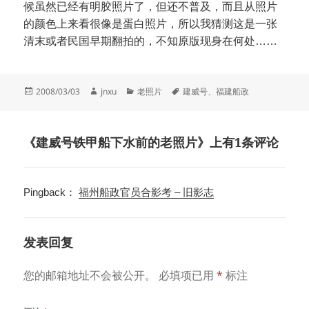
候虽然已经有明胶照片了，但还不普及，而且从照片
的颜色上来看很像是蛋白照片，所以我猜测这是一张
清末或者民国早期翻拍的，不知原版现身在何处……
发
作
分
标
2008/03/03
jnxu
老照片
建威号
、
福建船政
布
者
类
签
于
《建威号铁甲船下水前的老照片》上有1条评论
Pingback：
福州船政官员合影考 – 旧影志
发表回复
您的邮箱地址不会被公开。
必填项已用
*
标注