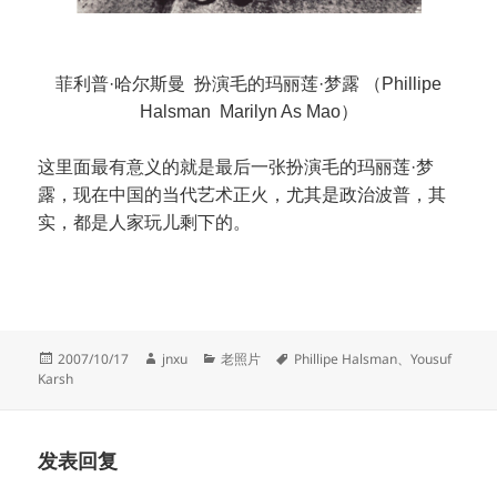
菲利普·哈尔斯曼 扮演毛的玛丽莲·梦露 （Phillipe
Halsman Marilyn As Mao）
这里面最有意义的就是最后一张扮演毛的玛丽莲·梦
露，现在中国的当代艺术正火，尤其是政治波普，其
实，都是人家玩儿剩下的。
发
作
分
标
2007/10/17
jnxu
老照片
Phillipe Halsman
、
Yousuf
布
者
类
签
Karsh
于
发表回复