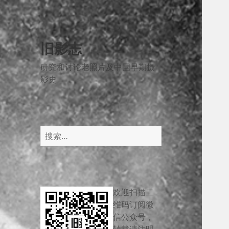
旧影志
研究和讨论老照片及中国早期摄
影史
搜
索：
欢迎扫描二
维码订阅微
信公众号，