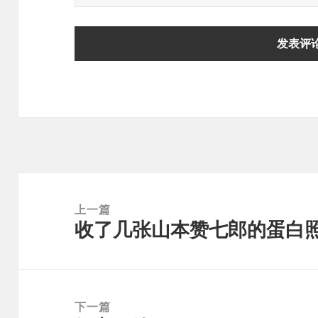
文
章
上一篇
收了几张山本赞七郎的蛋白
导
上
航
篇
文
章：
下一篇