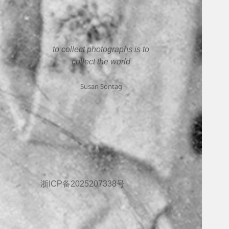
to collect photographs is to
collect the world
Susan Sontag
浙ICP备2025207338号