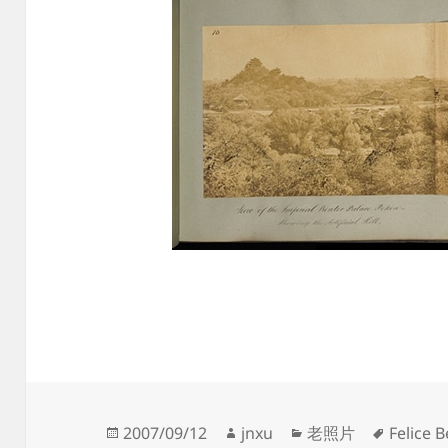
发
作
分
标
2007/09/12
jnxu
老照片
Felice 