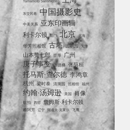
Yamamoto Sanshichiro
中国摄影史
东交民巷
亚东印画辑
中美关系
北京
利卡尔顿
前门
北海
古塔
华芳照相馆
圆明园
天津
广州
山本赞七郎
崇厚
庚子事变
张荫桓
张德彝
托马斯·查尔德
李鸿章
杭州
梁时泰
清漪园
照相馆
福州
约翰·汤姆逊
肖像
美国
詹姆斯·利卡尔顿
航拍
西部
赖阿芳
飞鹰
辽宁
阿道夫·克莱尔