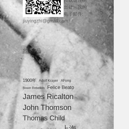
转载请注明
出处。我的
电子邮件:
jiuyingzhi@gmail.com
出版作品
1900年
Adolf Krayer
AFong
Felice Beato
Boxer Rebellion
James Ricalton
John Thomson
Thomas Child
上海