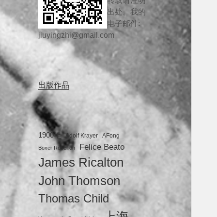
转载请注明
出处。我的
电子邮件:
jiuyingzhi@gmail.com
出版作品
1900年
Adolf Krayer
AFong
Felice Beato
Boxer Rebellion
James Ricalton
John Thomson
Thomas Child
上海