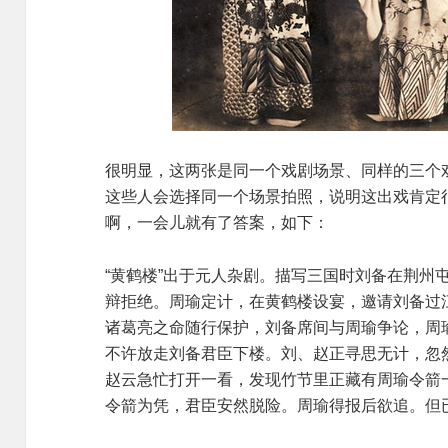
很明显，这两张是同一个戏剧场景、同样的三个
这些人会选择同一个场景拍照，说明这出戏肯定
啊，一会儿就有了答案，如下：
“黄鹤楼”出于元人杂剧。描写三国时刘备在荆州
辩拒绝。周瑜定计，在黄鹤楼设宴，邀请刘备过
诸葛亮之命随行保护，刘备席间与周瑜争论，周
不许放走刘备君臣下楼。刘、赵正寻思无计，忽
赵云急忙打开一看，发现竹节里正藏有周瑜令箭
令箭为凭，君臣安然脱险。周瑜得报后欲追。但已