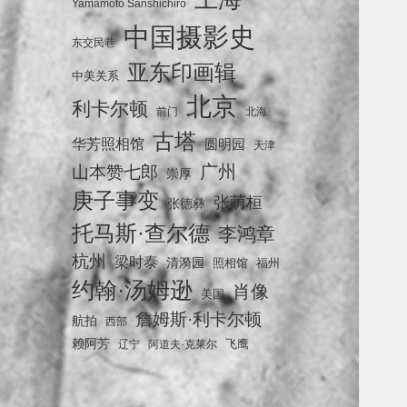
Yamamoto Sanshichiro
中国摄影史
东交民巷
亚东印画辑
中美关系
北京
利卡尔顿
前门
北海
古塔
华芳照相馆
圆明园
天津
广州
山本赞七郎
崇厚
庚子事变
张荫桓
张德彝
托马斯·查尔德
李鸿章
杭州
梁时泰
清漪园
照相馆
福州
约翰·汤姆逊
肖像
美国
詹姆斯·利卡尔顿
航拍
西部
赖阿芳
飞鹰
辽宁
阿道夫·克莱尔