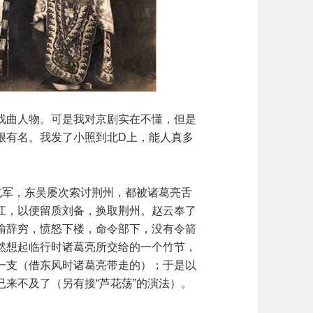
戏曲人物。可是我对京剧实在不懂，但是
很有名。我发了小照到北D上，能人真多
屯军，东吴屡次索讨荆州，都被诸葛亮舌
江，以便留质刘备，换取荆州。赵云奉了
瑜辞穷，愤怒下楼，命令部下，没有令箭
然想起临行时诸葛亮所交给的一个竹节，
一支（借东风时诸葛亮带走的）；于是以
来不及了（另有接“芦花荡”的演法）。