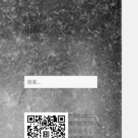
旧影志
研究和讨论老照片及中国早期摄
影史
搜
索：
欢迎扫描二
维码订阅微
信公众号，