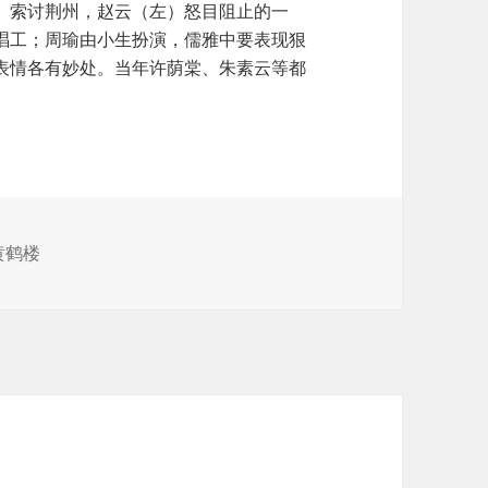
）索讨荆州，赵云（左）怒目阻止的一
唱工；周瑜由小生扮演，儒雅中要表现狠
表情各有妙处。当年许荫棠、朱素云等都
黄鹤楼