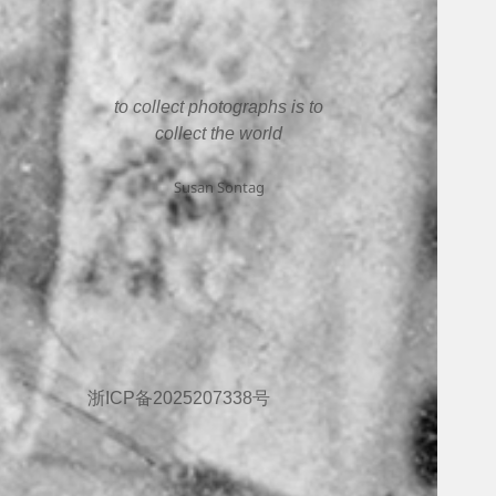
to collect photographs is to
collect the world
Susan Sontag
浙ICP备2025207338号