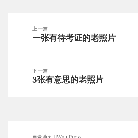
文
章
上一篇
一张有待考证的老照片
导
上
航
篇
文
章：
下一篇
3张有意思的老照片
下
篇
文
章：
自豪地采用WordPress