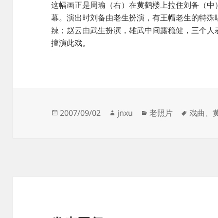
这幅画正是周瑜（右）在黄鹤楼上拉住刘备（中
幕。演出时刘备由老生扮演，有王帽老生的特殊
辣；赵云由武生扮演，雄武中间露稳健，三个人
擅演此戏。
发
作
分
标
2007/09/02
jnxu
老照片
戏曲
、
布
者
类
签
于