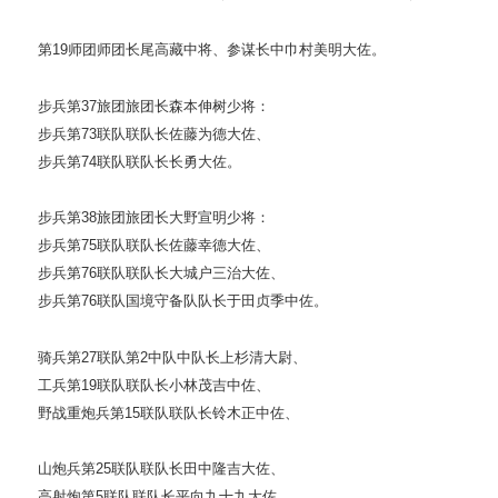
第19师团师团长尾高藏中将、参谋长中巾村美明大佐。
步兵第37旅团旅团长森本伸树少将：
步兵第73联队联队长佐藤为德大佐、
步兵第74联队联队长长勇大佐。
步兵第38旅团旅团长大野宣明少将：
步兵第75联队联队长佐藤幸德大佐、
步兵第76联队联队长大城户三治大佐、
步兵第76联队国境守备队队长于田贞季中佐。
骑兵第27联队第2中队中队长上杉清大尉、
工兵第19联队联队长小林茂吉中佐、
野战重炮兵第15联队联队长铃木正中佐、
山炮兵第25联队联队长田中隆吉大佐、
高射炮第5联队联队长平向九十九大佐、