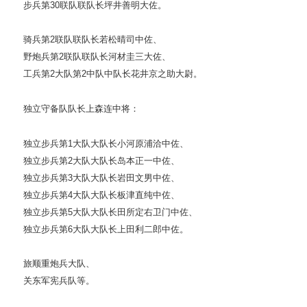
步兵第30联队联队长坪井善明大佐。
骑兵第2联队联队长若松晴司中佐、
野炮兵第2联队联队长河材圭三大佐、
工兵第2大队第2中队中队长花井京之助大尉。
独立守备队队长上森连中将：
独立步兵第1大队大队长小河原浦洽中佐、
独立步兵第2大队大队长岛本正一中佐、
独立步兵第3大队大队长岩田文男中佐、
独立步兵第4大队大队长板津直纯中佐、
独立步兵第5大队大队长田所定右卫门中佐、
独立步兵第6大队大队长上田利二郎中佐。
旅顺重炮兵大队、
关东军宪兵队等。