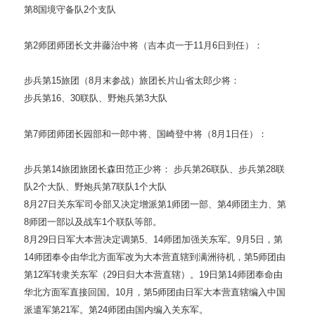
第8国境守备队2个支队
第2师团师团长文井藤治中将（吉本贞一于11月6日到任）：
步兵第15旅团（8月末参战）旅团长片山省太郎少将：
步兵第16、30联队、野炮兵第3大队
第7师团师团长园部和一郎中将、国崎登中将（8月1日任）：
步兵第14旅团旅团长森田范正少将： 步兵第26联队、步兵第28联
队2个大队、野炮兵第7联队1个大队
8月27日关东军司令部又决定增派第1师团一部、第4师团主力、第
8师团一部以及战车1个联队等部。
8月29日日军大本营决定调第5、14师团加强关东军。9月5日，第
14师团奉令由华北方面军改为大本营直辖到满洲待机，第5师团由
第12军转隶关东军（29日归大本营直辖）。19日第14师团奉命由
华北方面军直接回国。10月，第5师团由日军大本营直辖编入中国
派遣军第21军。第24师团由国内编入关东军。