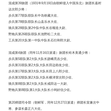
混成第39旅团（1931年9月19日由朝鲜侵入中国东北）旅团长嘉村
达次郎少将：
步兵第77联队联队长中岛铁藏大佐、
步兵第78联队联队长山县乐水大佐、
骑兵第28联队第2中队中队长谷顺造大尉、
野炮兵第26联队联队长池野松二大佐、
工兵第20大队第一中队中队长石衍和郎大尉。
混成第4旅团（同年11月16日派遣）旅团长铃木美通少将：
步兵第5联队第2大队大队长蹉峨亮吉少佐、
步兵第31联队第2大队大队长田边助友少佐、
步兵第17联队第3大队大队长田上八郎少佐、
步兵第32联队第2大队大队长横泽荣次郎少佐、
骑兵第8联队第2大队大队长戒田达一大尉、
野炮兵第8联队第1大队大队长小鸠好信少佐。
第20师团司令部（朝鲜军，同年12月27日派遣）师团长室兼次中
将、参谋长森正六大佐。