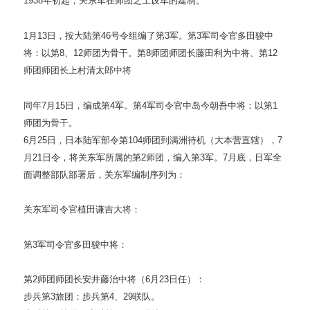
1938年初起，关东军在师团之上设军的建制。
1月13日，按大陆第46号令组编了第3军。第3军司令官多田骏中
将：以第8、12师团为骨干。第8师团师团长藤田利为中将、第12
师团师团长上村清太郎中将
同年7月15日，编成第4军。第4军司令官中岛今朝吾中将：以第1
师团为骨干。
6月25日，日本陆军部令第104师团到满洲待机（大本营直辖），7
月21日令，将关东军所属的第2师团，编入第3军。7月底，日军全
面调整部队部署后，关东军编制序列为：
关东军司令官植田谦吉大将：
第3军司令官多田骏中将：
第2师团师团长安井藤治中将（6月23日任）：
步兵第3旅团：步兵第4、29联队。