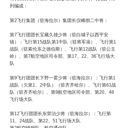
列编成：
第2飞行集团（驻海拉尔）集团长仪峨彻二中将：
第7飞行团团长宝藏久雄少将（驻白城子以西平安
镇）：飞行第15战队第1中队（驻将军庙）、飞行第1
战队（驻索伦东之德伯斯）、飞行第12战队（驻公主
岭）、第7航空地区司令部、第17、22、36飞行场大
队
第9飞行团团长下野一霍少将（驻海拉尔）：飞行第1
战队（欠第1、2中队）（驻齐齐哈尔）、飞行第61战
队（驻齐齐哈尔）、第9航空地区司令部、第20、48
飞行场大队
第12飞行团团长东荣治少将（驻海拉尔）：飞行第
11、24战队、第22、51飞行场大队
第2航空情报队、航空通信队