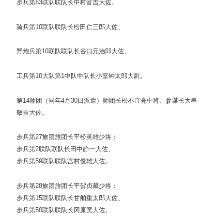
步兵第63联队联队长中村音吉大佐。
骑兵第10联队联队长松田仁三郎大佐、
野炮兵第10联队联队长谷口元治郎大佐、
工兵第10大队第1中队中队长小室钟太郎大尉。
第14师团（同年4月30日派遣）师团长松不直亮中将、参谋长大串
敬吉大佐。
步兵第27旅团旅团长平松英雄少将：
步兵第2联队联队长田中静一大佐、
步兵第59联队联队宫村俊雄大佐。
步兵第28旅团旅团长平贺贞藏少将：
步兵第15联队联队长甘舶重太郎大佐、
步兵第50联队联队长冈原宽大佐。