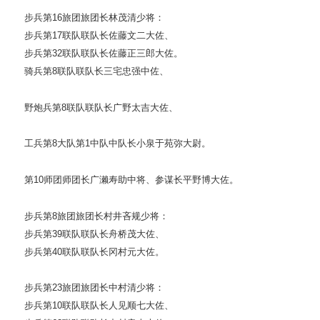
步兵第16旅团旅团长林茂清少将：
步兵第17联队联队长佐藤文二大佐、
步兵第32联队联队长佐藤正三郎大佐。
骑兵第8联队联队长三宅忠强中佐、
野炮兵第8联队联队长广野太吉大佐、
工兵第8大队第1中队中队长小泉于苑弥大尉。
第10师团师团长广濑寿助中将、参谋长平野博大佐。
步兵第8旅团旅团长村井吝规少将：
步兵第39联队联队长舟桥茂大佐、
步兵第40联队联队长冈村元大佐。
步兵第23旅团旅团长中村清少将：
步兵第10联队联队长人见顺七大佐、