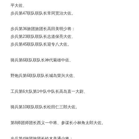
平大佐、
步兵第47联队联队长常冈宽治大佐。
步兵第36旅团旅团长高田美明少将：
步兵第23联队联队长志道保亮大佐、
步兵第45联队联队长迎专八大佐。
骑兵第6联队联队长神代菊雄中佐、
野炮兵第6联队联队长城岛荣兴大佐、
工兵第6大队第1中队中队长高岛直一大尉、
骑兵第10联队联队长松田仁三郎大佐。
第8师团师团长西义一中将、参谋长小林角太郎大佐。
步兵第4旅团旅团长铃木美通少将：