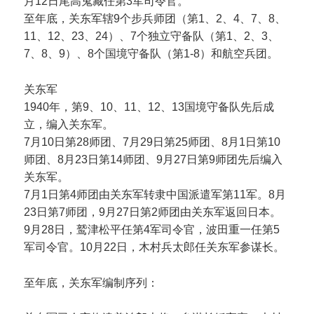
月12日尾高鬼藏任第3军司令官。
至年底，关东军辖9个步兵师团（第1、2、4、7、8、
11、12、23、24）、7个独立守备队（第1、2、3、
7、8、9）、8个国境守备队（第1-8）和航空兵团。
关东军
1940年，第9、10、11、12、13国境守备队先后成
立，编入关东军。
7月10日第28师团、7月29日第25师团、8月1日第10
师团、8月23日第14师团、9月27日第9师团先后编入
关东军。
7月1日第4师团由关东军转隶中国派遣军第11军。8月
23日第7师团，9月27日第2师团由关东军返回日本。
9月28日，鹫津松平任第4军司令官，波田重一任第5
军司令官。10月22日，木村兵太郎任关东军参谋长。
至年底，关东军编制序列：