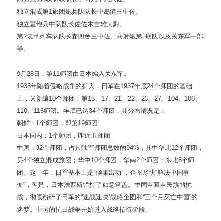
独立混成第1旅团炮兵队队长中岛健三中佐、
独立重炮兵中队队长佐佐木吉雄大尉、
第2装甲列车队队长森四舍三中佐、高射炮第5联队以及关东军一部
等。
9月28日，第11师团由日本编入关东军。
1938年随着侵略战争的扩大，日军在1937年底24个师团的基础
上，又新编10个师团：第15、17、21、22、23、27、104、106、
110、116师团。年底已达34个师团，其分布情况是：
朝鲜：1个师团，即第19师团
日本国内：1个师团，即近卫师团
中国：32个师团，占其陆军师团总数的94%，其中华北12个师团，
另4个独立混成旅团；华中10个师团，华南2个师团；东北8个师
团。这—年，日军基本上是“倾巢出动”，企图尽快“解决中国事
变”，但是，日本法西斯错打了如意算盘。中国全面全民族的抗
战，彻底粉碎了日军的“速战速决”战略企图和“三个月灭亡中国”的
迷梦。中国的抗日战争开始进入战略招待阶段。