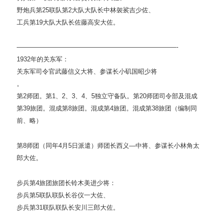
野炮兵第25联队第2大队大队长中林袈裟吉少佐、
工兵第19大队大队长佐藤高安大佐。
—————————————————————————-
1932年的关东军：
关东军司令官武藤信义大将、参谋长小矶国昭少将
。
第2师团。第1、2、3、4、5独立守备队。第20师团司令部及混成
第39旅团。混成第8旅团。混成第4旅团。混成第38旅团（编制同
前、略）
第8师团（同年4月5日派遣）师团长西义—中将、参谋长小林角太
郎大佐。
步兵第4旅团旅团长铃木美进少将：
步兵第5联队联队长谷仪一大佐、
步兵第31联队联队长安川三郎大佐。