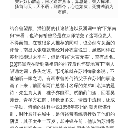
哭狂奴仍故态，何况送君燕市，算总是，替人挥涕。
搔首问天，天不语，到而今，心也如灰，死拼浊酒为
君醉。
结合曾望颜、潘祖荫的仕途轨迹以及潘词中的“下第南
归”来看，也许何裕曾经是在京师结交了这两位贵人，
不得而知。在被很多人推荐的同时，也必然有负面的
评价，南昌人张璲就曾经对孙衣言说过，虽然同样在
苏州抵御过太平军，但是何裕“大言无实”，空有虚名。
[33]
郭嵩焘在听到潘祖荫的推荐后也怀疑地写下“南人
唱诵之词，多失之诬。”
[34]
单就在苏州御敌来说，不
能偏听一家之词。有画家曾将何裕父子在苏州的事迹
画了下来，前面有两广总督叶名琛的弟弟叶名沣的题
诗：先生真大勇，稚子亦能军。试酌蓟门酒，回看吴
苑云。青琴方在御，绛帐更多文。请击中流楫，还成
一举勋。诗前的注释中说1856年苏州的潮勇密谋作
乱，时叶名沣在城中，是何裕带着练勇挫败了他们的
阴谋，其子太生十五岁，却冲锋在前，他认为苏州得