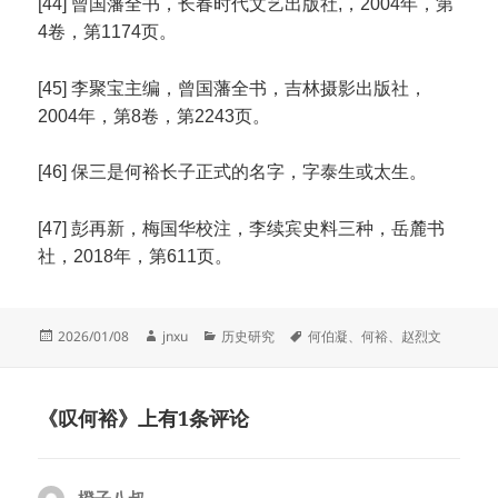
[44] 曾国藩全书，长春时代文艺出版社,，2004年，第
4卷，第1174页。
[45] 李聚宝主编，曾国藩全书，吉林摄影出版社，
2004年，第8卷，第2243页。
[46] 保三是何裕长子正式的名字，字泰生或太生。
[47] 彭再新，梅国华校注，李续宾史料三种，岳麓书
社，2018年，第611页。
发
作
分
标
2026/01/08
jnxu
历史研究
何伯凝
、
何裕
、
赵烈文
布
者
类
签
于
《叹何裕》上有1条评论