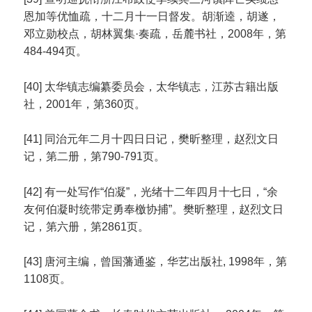
恩加等优恤疏，十二月十一日督发。胡渐逵，胡遂，
邓立勋校点，胡林翼集·奏疏，岳麓书社，2008年，第
484-494页。
[40] 太华镇志编纂委员会，太华镇志，江苏古籍出版
社，2001年，第360页。
[41] 同治元年二月十四日日记，樊昕整理，赵烈文日
记，第二册，第790-791页。
[42] 有一处写作“伯凝”，光绪十二年四月十七日，“余
友何伯凝时统带定勇奉檄协捕”。樊昕整理，赵烈文日
记，第六册，第2861页。
[43] 唐河主编，曾国藩通鉴，华艺出版社, 1998年，第
1108页。