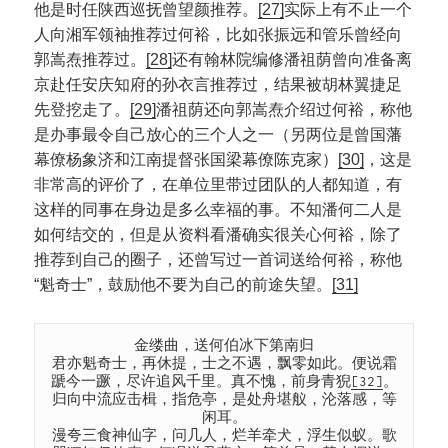
他是时任陕西巡抚曾望颜推荐。
[27]
实际上有不止一个
人向湘军领袖推荐过何裕，比如张振远和管乐曾经向
郭嵩焘推荐过。
[28]
还有翰林院编修潘祖荫曾向准备离
京赴任安庆知府的孙衣言推荐过，结果被胡林翼捷足
先登挖走了。
[29]
潘祖荫还向郭嵩焘介绍过何裕，称他
是办事最令自己放心的三个人之一（另两位是曾国藩
幕僚杨象济和江南提督张国梁幕僚陈克家）
[30]
，这是
非常高的评价了，在单位里带过团队的人都知道，有
这样的同事在身边是多么幸福的事。不知潘何二人是
如何结交的，但是从资料看潘确实很关心何裕，除了
推荐到自己的圈子，还曾写过一首词送给何裕，称他
“魁奇士”，鼓励他不要为自己的前途失望。
[31]
金缕曲，送何伯冰下第南归
君亦魁奇士，再休提，士之不遇，飘零如此。便说霜
蹏今一蹶，尽许追风千里。真不愧，前身青猊
[32]
。
归向中流应击楫，指危亭，是处舟堪舣，沦落感，等
闲耳。
漫夸三食神仙字，问几人，烂羊牵犬，浮生似蚁。歌