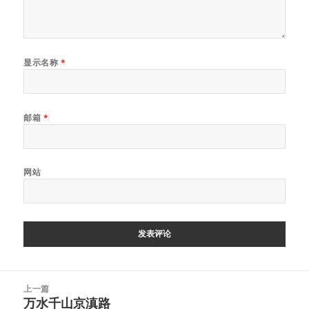
显示名称
*
邮箱
*
网站
文
上一篇
章
万水千山京滇路
上