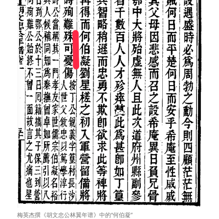
梅英杰撰《胡文忠公林翼年谱》中的“何伯凝”