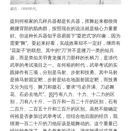
掇石，1890年代。
提到何裕家的几样兵器都是长兵器，挥舞起来都很倚
赖腰背部的肌肉群，按照现在的说法就是核心力量要
好。但这种长兵器似乎容易留下“耍把式”的印象，因为
需要“舞”。耍起来好看，实战效果却不一定好，继而有
“花架子”的联想。其中的“刀”并不是腰刀一类的短兵
器，而是类似关羽青龙偃月刀那样的长柄刀，是清代
武举的考试项目之一。在何裕的时代，武举考试的实
践操作有三项，分别是马射、步射和技勇。其中马射
是骑马射固定靶，步射是站在地面射固定靶，而技勇
又分为拉弓、舞刀和掇石，要求“弓必开满、刀必舞
花、石必去地尺”。
[6]
弓有八力、十力、十二力的区
别，刀有八十斤、一百斤和一百二十斤的区别，石有
二百斤、二百五十斤和三百斤的区别。虽然不能确定
何裕是否参加过武举考试，但结合他后面的经历，我
猜测一百二十斤的刀他应该是能舞动的。这个重量已
经比较夸张了，换个形象的说法，清代能通过武举考