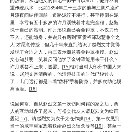
的热情。从赵烈文的日记中似乎可以看出，他并不看
重传统武术，比如1854年二十三岁的他与江阴总巡许
月溪夜间结伴回船，道路泥泞不堪行，甚至摔倒在泥
里，幸亏有五十多岁的许月溪扶着才走完全程，赵惭
愧于自己的羸弱。许月溪说自己会金钟罩，不仅刀枪
不入，还能隐身，并说只有遇到“富贵福泽聪慧兼全之
人”才愿意传授，但几十年来直到结识了赵烈文才觉得
发现了合适之人，再三表示愿意将金钟罩相授。赵烈
文心知肚明，笑着反问他学了金钟罩能用来干什么？
许月溪答不上来，遂罢。
[15]
相对当时大部分中国人来
说，赵烈文是清醒的，他清楚技击的时代已经过去
了，出门远行都是带着“数杆”手枪防身，并多次助他脱
离险境。
[16]
说回何裕。自从赵烈文第一次访问何裕的家之后，两
人的互动就多了起来，何裕会代友人请赵烈文为绘画
题记
[17]
、请赵烈文为次子太仓作媒
[18]
、第一次见到
当十的咸丰重宝想着送给赵烈文留念等等
[19]
，甚至一