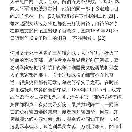
天中见面两三次，吃饭、留宿等更不胜数。1853年风
闻太平军将威胁到常州，他们约同一起下乡避难，租
的房子也在一起。
[20]
后来何裕在苏州找到工作
[21]
，
每次赵烈文路过苏州也都会去拜访何裕，何裕的名字
在赵烈文的日记里出现了百余次，直到1859年2月25
日听到何裕父子阵亡的消息，“不胜恻然”。
[22]
何裕父子死于著名的三河镇之战，太平军几乎歼灭了
湘军的李续宾部。战斗发生在巢湖西岸的三河镇，著
名科学家杨振宁和抗日战争时期国民党骁勇战将孙立
人的老家都是那里。关于这场战役的细节不在此赘
述，很多史料都有记载，单说何裕父子之死。在时任
湖北巡抚胡林翼的奏折中说：1858年11月15日，双方
战至23至次日凌晨1点之间，清军主官，湘军猛将李续
宾面部和身上多处为矛所伤，最后力竭阵亡，一同阵
亡的还有曾国藩的弟弟，候选同知曾国华、何裕、知
府衔湖北候补同知何忠骏，湖南候补同知王揆一，候
选县丞李续艺，候选训导吴立蓉、万斛源等人。
[23]
时