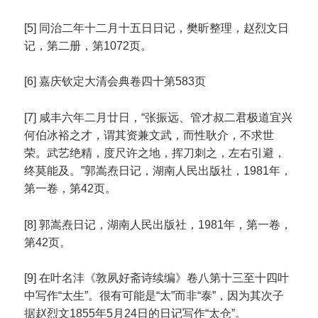
[5] 同治二年十二月十五日日记，樊昕整理，赵烈文日
记，第二册，第1072页。
[6] 嘉庆钦定大清会典卷四十第583页
[7] 咸丰六年二月廿日，“张振远、管才叔二君极道宜兴
何伯冰裕之才，谓其资兼文武，而性耿介，不求世
荣。武艺绝精，度尺许之地，挥刀刺之，左右引避，
终莫能及。”郭嵩焘日记，湖南人民出版社，1981年，
第一卷，第42页。
[8] 郭嵩焘日记，湖南人民出版社，1981年，第一卷，
第42页。
[9] 在叶名沣《敦夙好斋诗续编》卷八第十三至十四叶
中写作“太生”。很有可能是“太”而非“泰”，因为其次子
据赵烈文1855年5月24日的日记写作“太仓”。