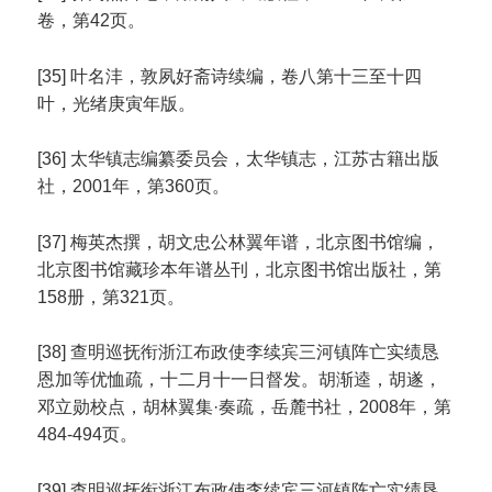
卷，第42页。
[35] 叶名沣，敦夙好斋诗续编，卷八第十三至十四
叶，光绪庚寅年版。
[36] 太华镇志编纂委员会，太华镇志，江苏古籍出版
社，2001年，第360页。
[37] 梅英杰撰，胡文忠公林翼年谱，北京图书馆编，
北京图书馆藏珍本年谱丛刊，北京图书馆出版社，第
158册，第321页。
[38] 查明巡抚衔浙江布政使李续宾三河镇阵亡实绩恳
恩加等优恤疏，十二月十一日督发。胡渐逵，胡遂，
邓立勋校点，胡林翼集·奏疏，岳麓书社，2008年，第
484-494页。
[39] 查明巡抚衔浙江布政使李续宾三河镇阵亡实绩恳