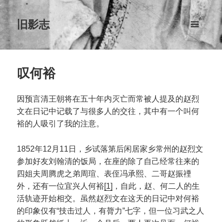
旧影志
菜单和
挂件
叹何裕
因预言清王朝将在五十年内灭亡而常被人提及的赵烈
文在日记中记载了与很多人的交往，其中有一个叫何
裕的人吸引了我的注意。
1852年12月11日，乡试落第后闲居家乡常州的赵烈文
参加好友刘翰清的饭局，在座的除了自己经常往来的
四姐夫周腾虎之弟周瑄、表侄冯承熙、二哥赵振禋
外，还有一位宜兴人何裕
[1]
，自此，赵、何二人的生
活轨迹开始相交。虽然赵烈文在这天的日记中对何裕
的印象仅有“技击过人，有膂力”七字，但一位习武之人