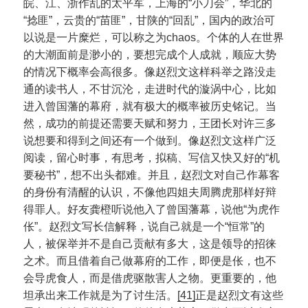
皖、江、浙作乱的太平军，上海的“小刀会”，华北的
“捻匪”，云贵的“苗匪”，甘陕的“回乱”，国内的政治可
以说是一片糜烂，可以称之为chaos。个体的人在世界
的大潮面前是渺小的，要想完成个人成就，顺应大势
的情况下概率会高很多。像赵烈文这样科举之路没走
通的读书人，不甘沉沦，走进时代的漩涡中心，比如
进入曾国藩的幕府，就有极大的概率被历史铭记。当
然，成功的前提还需要天赋和努力，王团长对许三多
说想要和得到之间还有一个做到。像赵烈文这样广泛
阅读，留心时事，有思考，拟稿、写信又快又好的“机
要秘书”，想不出头都难。并且，赵烈文对自己作幕客
的身份有清醒的认识，不像他四姐夫周腾虎那样好辩
得罪人。好友龚橙听说他入了曾国藩幕，说他“为虎作
伥”。赵烈文写长信解释，说自己就是一个“恒常”的
人，被保举并不是自己贡献有多大，这是领导的招徕
之术。而且借着自己做幕府的工作，即便是伥，也不
会导虎食人，而是借虎驱散害人之物。更重要的，他
坦承出来工作就是为了讨生活。
[41]
正是赵烈文有这些