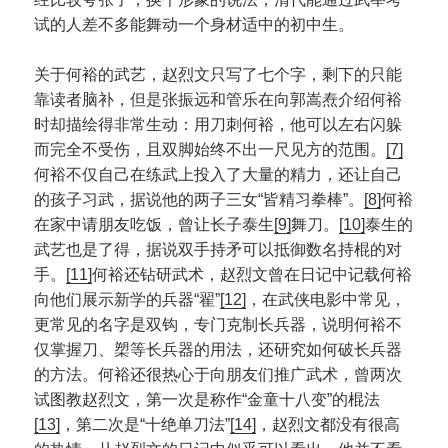
试的人差不多能舞动一个身材适中的初中生。
关于何裕的武艺，赵烈文只写了七个字，剩下的只能
靠读者脑补，但是张振远和管乐在向郭嵩焘介绍何裕
时却描绘得非常生动：用刀刺何裕，他可以左右闪躲
而完全不受伤，且双脚始终不出一尺见方的范围。
[7]
何裕不仅自己在练武上投入了大量的精力，还让自己
的孩子习武，据说他的两子三女“皆精习拳棒”。
[8]
何裕
在家中请朋友吃饭，曾让长子泰生
[9]
舞刀。
[10]
泰生的
武艺也是了得，据说双手持矛可以抵御数名持棍的对
手。
[11]
何裕还钻研武术，赵烈文曾在日记中记载何裕
向他们展示新学的兵器“翟”
[12]
，在武侠电影中常见，
更常见的名字是双钩，专门克制长兵器，说明何裕不
仅掌握刀、槊等长兵器的用法，还研究如何破长兵器
的方法。何裕还很热心于向朋友们推广武术，曾两次
试图教赵烈文，第一次是称作“金童十八变”的棍法
[13]
，第二次是“十绝单刀法”
[14]
，赵烈文都没有很高