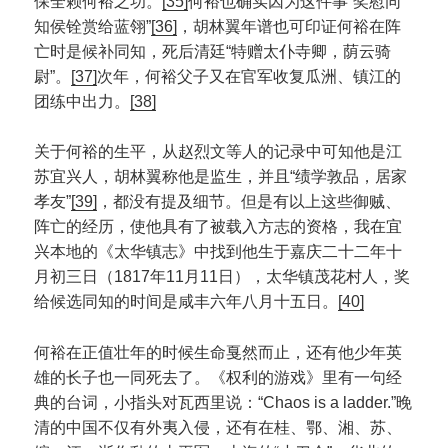
保全赖何裕之功。
[35]
何裕也确实因为这件事“奖慰同
知侯铨赏给蓝翎”
[36]
，胡林翼年谱也可印证何裕在阵
亡时是候补同知，死后清廷“特赠太仆寺卿，荫云骑
尉”。
[37]
次年，何裕父子又在官军收复瓜洲、镇江的
团练中出力。
[38]
关于何裕的生平，从赵烈文等人的记录中可知他是江
苏宜兴人，胡林翼称他是监生，并且“绩学敦品，居家
孝友”
[39]
，都没有提及细节。但是有以上这些御贼、
阵亡的经历，使他具有了被载入方志的资格，我在宜
兴本地的《太华镇志》中找到他生于嘉庆二十二年十
月初三日（1817年11月11日），太华镇茂花村人，奖
给候选同知的时间是咸丰六年八月十五日。
[40]
何裕在正值壮年的时候生命戛然而止，还有他少年英
雄的长子也一同死去了。《权利的游戏》里有一句经
典的台词，小指头对瓦西里说：“Chaos is a ladder.”晚
清的中国不仅有外夷入侵，还有在桂、鄂、湘、苏、