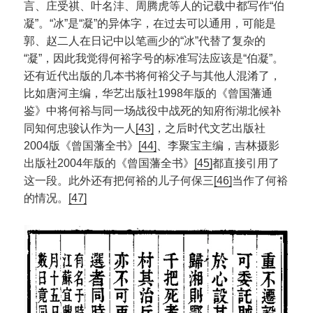
言、庄受祺、叶名沣、周腾虎等人的记载中都写作“伯
凝”。“冰”是“凝”的异体字，在过去可以通用，可能是
郭、赵二人在日记中以笔画少的“冰”代替了复杂的
“凝”，因此我觉得何裕字号的标准写法应该是“伯凝”。
还有近代出版的几本书将何裕父子与其他人混淆了，
比如唐河主编，华艺出版社1998年版的《曾国藩通
鉴》中将何裕与同一场战役中战死的知府衔湖北候补
同知何忠骏认作为一人
[43]
，之后时代文艺出版社
2004版《曾国藩全书》
[44]
、李聚宝主编，吉林摄影
出版社2004年版的《曾国藩全书》
[45]
都直接引用了
这一段。此外还有把何裕的儿子何保三
[46]
当作了何裕
的情况。
[47]