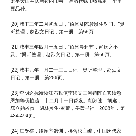
太平天国军队新铸的币种，是清代钱币收藏的一个重
要品种。
[20] 咸丰三年二月初五日，“伯冰及陈彦翁住对门。”樊
昕整理，赵烈文日记，第一册，第56页。
[21] 咸丰三年四月十五日，“伯冰晨赴苏，起送之不
及。”樊昕整理，赵烈文日记，第一册，第66页。
[22] 咸丰九年一月二十三日日记，樊昕整理，赵烈文
日记，第一册，第286页。
[23] 查明巡抚衔浙江布政使李续宾三河镇阵亡实绩恳
恩加等优恤疏，十二月十一日督发。胡渐逵，胡遂，
邓立勋校点，胡林翼集·奏疏，岳麓书社，2008年，第
484-494页。
[24] 庄受祺，维摩室遗训，楼含松主编，中国历代家