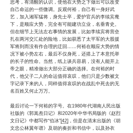
思考，有清醒的认识，使他在大势之下做出可以改变
自己命运的一些微调。反观何裕，自己有一身好武
艺，加入湘军猛将，身先士卒，爱护官兵的李续宾麾
下，是顺应大势，完全有可能建功立业，名垂青史。
但在细节上无法左右事情的发展，比如李续宾将营垒
扎在两河交汇处的险地，比如获悉了太平军的大股援
军将到而没有作合理的迂回……何裕在顺应大势的情
况下被小势左右，最后不仅身死，还搭上了本意托举
的长子的性命。当然，纸上谈兵容易，没有人能开上
帝之眼，精准做出大部分正确的选择。在何裕的时
代，他父子二人的命运值得哀叹，他们只是少数被文
字记录下来的人，同样值得哀叹的在战乱中死去的无
名百姓又何止万万。
最后讨论一下何裕的字号。在1980年代湖南人民出版
社版的《郭嵩焘日记》和2020年中华书局版的《赵烈
文日记》中都写作“伯冰”
[42]
，但是在清末出版的《胡
文忠公林翼年谱》及胡的奏折和书信中，以及孙衣