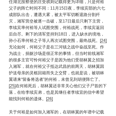
任湖北按察使的庄受祺则记载得更为详细，只是何裕
父子的阵亡时间不同：11月15日夜，李续宾部的六七
成部队出击，遭遇大雾，被太平军切断退路分割歼
灭，湘军营垒被逐一击破，至17日最后只剩下主营，
李续宾率何裕等人试图突围，何裕战死，李续宾返回
后自尽。剩下的清军坚持到18日，进入缺水的境地，
孙小石率何裕之子等人再次试图突围，最终战死。
[24]
无论如何，何裕父子是在三河镇之战中奋战至死。作
为战士，捐躯沙场是很正常的事情，但当时前线湘军
的很多主官可怜何裕父子是因为他们受胡林翼之招加
入湘军，就在何裕父子抵达武昌的前两天，胡林翼因
护送母亲的灵柩回籍而失之交臂，也就是说，被胡林
翼请来“留备将选者”的何裕，未曾见到胡便阵亡了。
[25]
在何裕死后，胡林翼还非常关心他们父子尸首的下
落，在给李续宾弟，也是其继任者李续宜的信中希望
能找到何裕的遗体。
[26]
关于何裕是如何加入湘军的，在胡林翼的年谱中记载