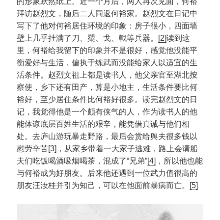
的形象跃然纸上。近一个月后，两人再次见面，何裕
拜访赵烈文，随后二人同返何裕家。赵烈文在日记中
写下了他对何裕居住环境的印象：房子很小，四面墙
壁上几乎挂满了刀、槊、戈、戟等兵器。
[2]
读到这
里，何裕给我留下的印象并不是很好，感觉他没能平
衡爱好与生活，偏执于练武而没能给家人以适宜的生
活条件。赵烈文祖上都是读书人，他父亲官至湖北按
察使，乡下还有田产，算是小地主，生活条件要比何
裕好，至少居住条件比何裕好很多。读完赵烈文的日
记，我觉得他是一个颇有侠气的人，作为读书人的他
能体谅底层百姓生活的艰辛，能凭借真诚与他们相
处。去庐山游玩暴走野路，最后会赏给舆夫很多钱以
慰劳辛苦
[3]
，从家乡带着一大家子逃难，路上会请船
夫们吃饭喝酒吸烟喝茶，混成了“兄弟”
[4]
，所以他也能
与何裕成为好朋友。后来他还遇到一位武力值很高的
朋友汪汝桂并引为知己，可以在他面前暴病而亡。
[5]