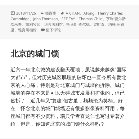
发
分
标
2018/11/26
摄影史
A CHAN
、
AFong
、
Henry Charles
布
类
签
Cammidge
、
John Thomson
、
SEE TAY
、
Thomas Child
、
亨利·查尔斯·
于
坎米奇
、
凯利牧师
、
华芳照相馆
、
托马斯·查尔德
、
梁时泰
、
约翰·汤姆
于十九世纪照片的签名样式
逊
、
雅真照相馆
留下评论
北京的城门锁
近六十年北京城的建设翻天覆地，虽说越来越像“国际
大都市”，但对历史城区肌理的破坏也一直令所有爱北
京的人心痛，特别是对北京城门与城墙的拆除。城门
城墙的存在本来是可以无碍城市发展和扩张的，但已
然拆了，近几年又“复建”假古董，频频沦为笑柄。好
在，怀念北京的城门城墙还有很多影像资料可用，每
座城门都有不少资料，瑞典学者喜龙仁也写过专著介
绍，但是，你知道北京的城门锁什么样吗？