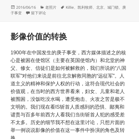
发
分
标
2016/06/16
老照片
Killie
、
凯利牧师
、
北京
、
城门锁
、
庚
布
于北京的城门锁
类
签
子事变
留下评论
于
影像价值的转换
1900年在中国发生的庚子事变，西方媒体描述之的核
心是被困在使馆区（主要在英国使馆内）和北堂的神
父、修女、信徒们是如何被解救的，我们所说的“八国
联军”对他们来说是前往北京解救同胞的“远征军”。人
道主义的精神和保护人权的行动，这符合现代社会的
价值观，在当时的西方世界看来，妇女、儿童和老人
被围困，没饭吃没水喝，遭受炮击、火攻之苦是极不
文明的。我们现在看IS斩首人质感到的恐惧、鄙夷和
谴责与百多年前西方人看我们当街斩首人犯的感受差
不太多。历史的细节我不想在这里讨论，只想片面的
举一例说说影像的价值在这一事件中扮演的角色及转
换。