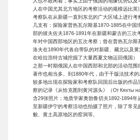
人也不敢闲着，事实上由于俄国的地缘优势以及
人在中国尤其北方地区的考察活动的规模远比英
考察队在从新疆一直到东北的广大区域上进行考
几支有：探险家普热瓦尔斯基
1870-1885
在中国
部的彼夫佐夫
1876-1891
年在新疆和蒙古的三次
年对中国西部地区的五次考察；曾在普热瓦尔斯
洛夫在
1890
年代各自带队的对新疆、藏北以及黄
在哈拉浩特
古城
挖掘了大量西夏文物运回俄国）
之那一时期俄国人在中国西部和北部的活动范围
著作也相当多。到
1880
年代，由于干版法技术的
较多地出现在探险家和考察队回国后出版的作品
察的记录《从恰克图到黄河源头》（
От Кяхты н
含
29
张照片；地质学家奥勃鲁切夫
1892-1894
年
至新疆伊宁的考察活动也拍摄了照片，除了常见
貌、黄土高原地区的窑洞等。