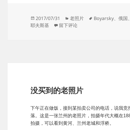
发
分
标
2017/07/31
老照片
Boyarsky
、
俄国
布
于清末西部影像记：初至西部（三
类
签
耶夫斯基
留下评论
于
没买到的老照片
下午正在做饭，接到某拍卖公司的电话，说我竞
落。这是一张兰州的老照片，拍摄年代大概在18
拍摄，可以看到黄河、兰州老城和浮桥。