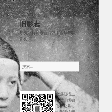
旧影志
研究和讨论老照片及中国早期摄
影史
搜
索：
欢迎扫描二
维码订阅微
信公众号，