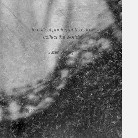
to collect photographs is to
collect the world
Susan Sontag
浙ICP备2025207338号