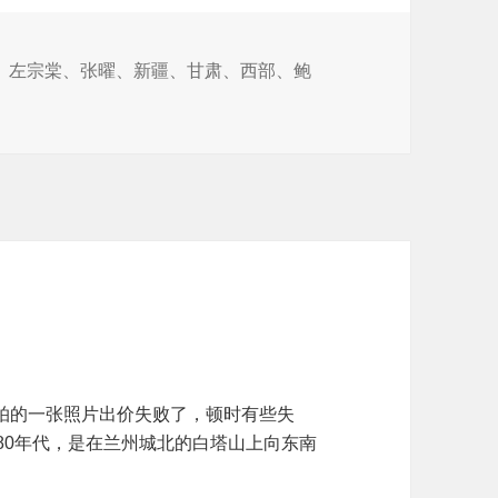
、
左宗棠
、
张曜
、
新疆
、
甘肃
、
西部
、
鲍
）
拍的一张照片出价失败了，顿时有些失
80年代，是在兰州城北的白塔山上向东南