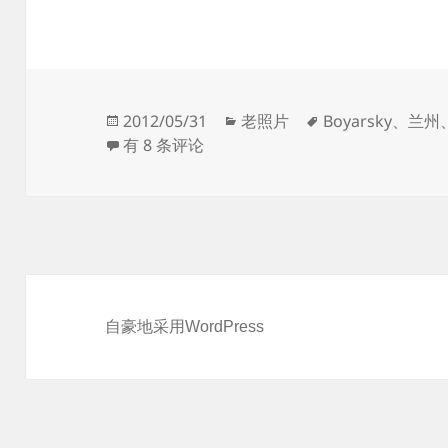
发
分
标
2012/05/31
老照片
Boyarsky
、
兰州
布
没买到的老照片
类
签
有 8 条评论
于
自豪地采用WordPress