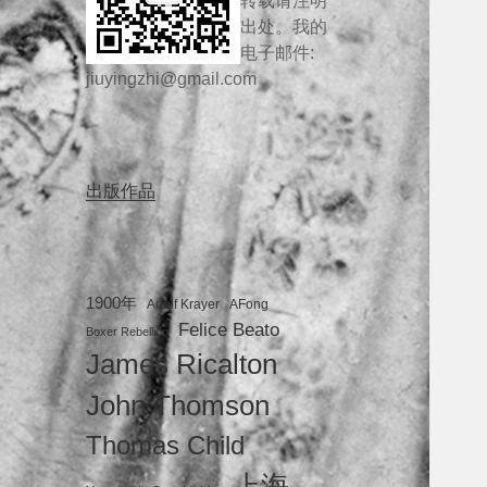
转载请注明
出处。我的
电子邮件:
jiuyingzhi@gmail.com
出版作品
1900年
Adolf Krayer
AFong
Felice Beato
Boxer Rebellion
James Ricalton
John Thomson
Thomas Child
上海