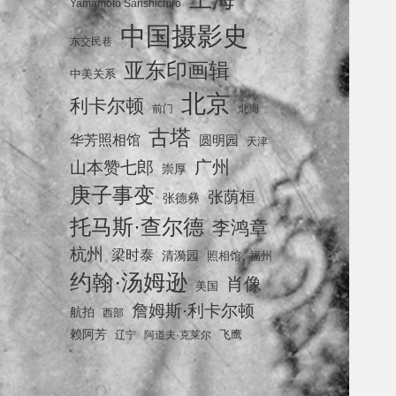
Yamamoto Sanshichiro
中国摄影史
东交民巷
亚东印画辑
中美关系
北京
利卡尔顿
前门
北海
古塔
华芳照相馆
圆明园
天津
广州
山本赞七郎
崇厚
庚子事变
张荫桓
张德彝
托马斯·查尔德
李鸿章
杭州
梁时泰
清漪园
照相馆
福州
约翰·汤姆逊
肖像
美国
詹姆斯·利卡尔顿
航拍
西部
赖阿芳
飞鹰
辽宁
阿道夫·克莱尔