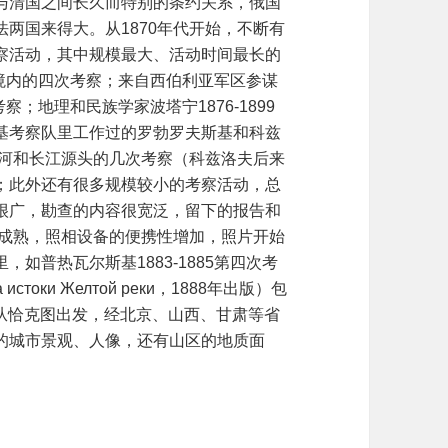
与清国之间长久而特别的条约关系，俄国
法两国来得大。从
1870
年代开始，不断有
察活动，其中规模最大、活动时间最长的
境内的四次考察；来自西伯利亚军区参谋
考察；地理和民族学家波塔宁
1876-1899
基考察队里工作过的罗勃罗夫斯基和科兹
河和长江源头的几次考察（科兹洛夫后来
；此外还有很多规模较小的考察活动，总
很广，勘查的内容很宽泛，留下的报告和
成熟，照相设备的便携性增加，照片开始
里，如普热瓦尔斯基
1883-1885
第四次考
а истоки Желтой реки
，
1888
年出版）包
从恰克图出发，经北京、山西、甘肃等省
的城市景观、人像，还有山区的地质面