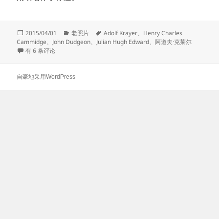
发
分
标
2015/04/01
老照片
Adolf Krayer
、
Henry Charles
布
类
签
Cammidge
、
John Dudgeon
、
Julian Hugh Edward
、
阿道夫·克莱尔
于
一个瑞士人眼中的晚清帝国
有 6 条评论
自豪地采用WordPress