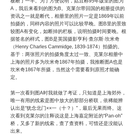
板断了一半。为了方便说明，姑且称95年版里的图为
A，我后来看到的图为B。克莱尔带回国的相册提供的
资讯之一就是断代，相册里的照片一定是1869年以前
拍摄的，同样内容的照片可以比较早晚。图B里的景致
较图A有变化，如断掉的栏板，说明拍摄时间要晚。根
据签名的样式，图B是英国摄影亨利·查尔斯·坎米奇
（Henry Charles Cammidge, 1839-1874）拍摄的。
基于：两张照片的拍摄角度太过一致、克莱尔相册中
上海的照片多为坎米奇1867年拍摄，我推断图A也是
坎米奇1867年所摄，当然这个需要看到原照才能确
定。
第一次看到图A时我就做了考证，只知道是上海郊外，
唯一有用的线索是图中放大的那部分桥联，依稀能辨
认出是“犹念北门××一（十？）”，最后无果而终。这
次看到克莱尔的注释说这是上海嘉定附近的“Pan-oh”
桥，又多了新的线索，查了查资料，可惜还是没能认
出来。