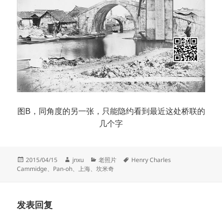
图B，同角度的另一张，只能隐约看到最近这处桥联的
几个字
发
作
分
标
2015/04/15
jnxu
老照片
Henry Charles
布
者
类
签
Cammidge
、
Pan-oh
、
上海
、
坎米奇
于
发表回复