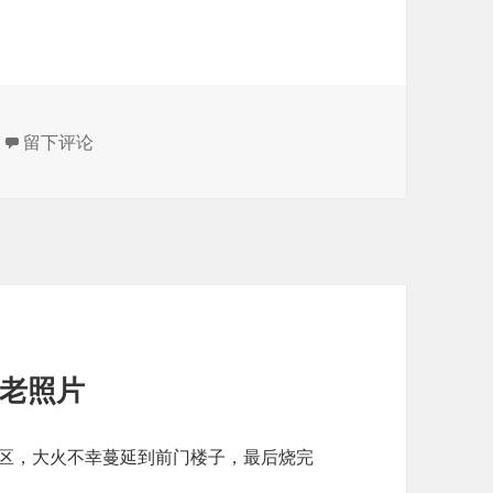
于瀛台头老照片
留下评论
的老照片
馆区，大火不幸蔓延到前门楼子，最后烧完