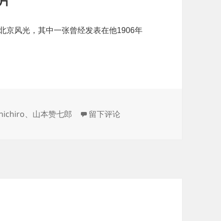
片
北京风光，其中一张曾经发表在他1906年
于收了几张山本赞七郎的蛋白照片
ichiro
、
山本赞七郎
留下评论