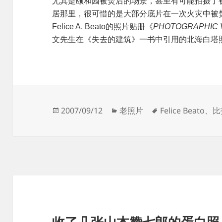
尤其是颐和园被焚后的场景，甚至有可能拍摄了被
居那里，很可惜的是大部分底片在一次火灾中被
Felice A. Beato的照片贴册《
PHOTOGRAPHIC V
文先生在《失去的建筑》一书中引用的北海白塔
发
分
标
2007/09/12
老照片
Felice Beato
、
比
布
类
签
于