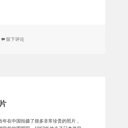
于一张1900年左右前门被烧毁的老照片
留下评论
照片
随军记者，当年在中国拍摄了很多非常珍贵的照片，