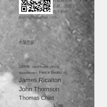
转载请注明
出处。我的
电子邮件:
jiuyingzhi@gmail.com
出版作品
1900年
Adolf Krayer
AFong
Felice Beato
Boxer Rebellion
James Ricalton
John Thomson
Thomas Child
上海