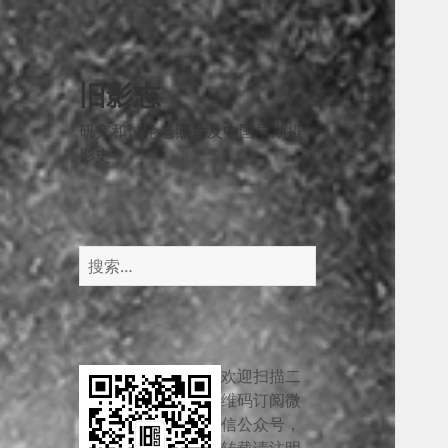
旧影志
研究和讨论老照片及中国早期摄
影史
搜
索：
欢迎扫描二
维码订阅微
信公众号，