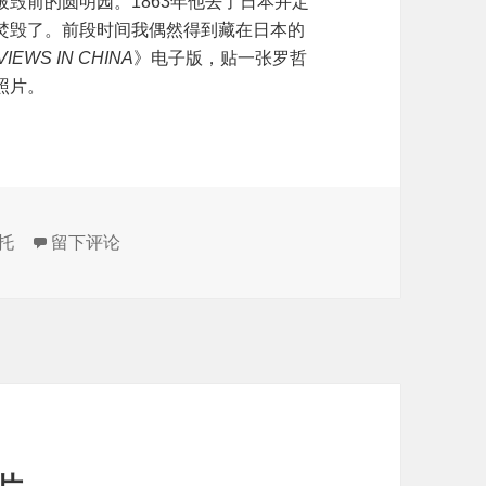
毁前的圆明园。1863年他去了日本并定
焚毁了。前段时间我偶然得到藏在日本的
IEWS IN CHINA
》电子版，贴一张罗哲
照片。
于一张Felice A. Beato的早期照片
托
留下评论