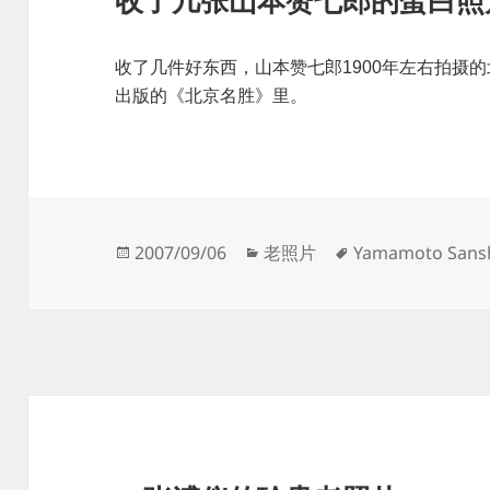
收了几张山本赞七郎的蛋白照
收了几件好东西，山本赞七郎1900年左右拍摄的
出版的《北京名胜》里。
发
分
标
2007/09/06
老照片
Yamamoto Sansh
布
类
签
于