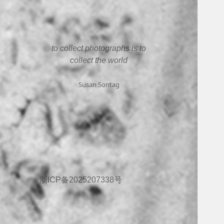
to collect photographs is to
collect the world
Susan Sontag
浙ICP备2025207338号