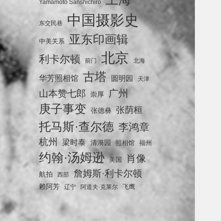
Yamamoto Sanshichiro
中国摄影史
东交民巷
亚东印画辑
中美关系
北京
利卡尔顿
前门
北海
古塔
华芳照相馆
圆明园
天津
广州
山本赞七郎
崇厚
庚子事变
张荫桓
张德彝
托马斯·查尔德
李鸿章
杭州
梁时泰
清漪园
照相馆
福州
约翰·汤姆逊
肖像
美国
詹姆斯·利卡尔顿
航拍
西部
赖阿芳
飞鹰
辽宁
阿道夫·克莱尔