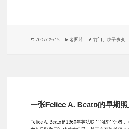
发
分
标
2007/09/15
老照片
前门
、
庚子事变
布
类
签
于
一张Felice A. Beato的早期
Felice A. Beato是1860年英法联军的