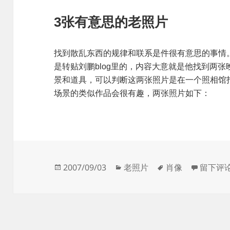
3张有意思的老照片
找到散乱东西的规律和联系是件很有意思的事情
是转贴刘鹏blog里的，内容大意就是他找到两
景和道具，可以判断这两张照片是在一个照相馆
场景的类似作品会很有趣，两张照片如下：
发
分
标
于3张
2007/09/03
老照片
肖像
留下评
布
类
签
于