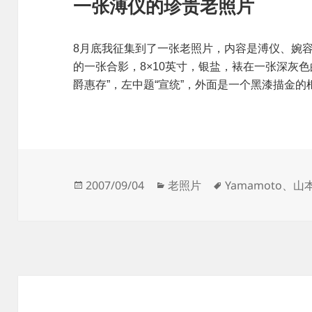
一张溥仪的珍贵老照片
8月底我征集到了一张老照片，内容是溥仪、婉
的一张合影，8×10英寸，银盐，裱在一张深灰
爵惠存”，左中题“宣统”，外面是一个黑漆描金
发
分
标
2007/09/04
老照片
Yamamoto
、
山
布
类
签
于