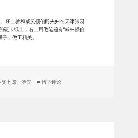
容、庄士敦和威灵顿伯爵夫妇在天津张园
色的硬卡纸上，右上用毛笔题有“威林顿伯
的框子，做工精美。
于一张溥仪的珍贵老照片
本赞七郎
、
溥仪
留下评论