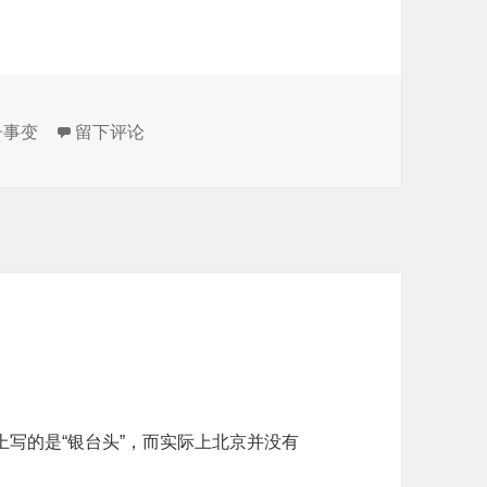
于庆寿寺双塔老照片
子事变
留下评论
写的是“银台头”，而实际上北京并没有
。