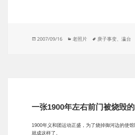
发
分
标
2007/09/16
老照片
庚子事变
、
瀛台
布
类
签
于
一张1900年左右前门被烧毁
1900年义和团运动正盛，为了烧掉御河边的使
就成这样了。