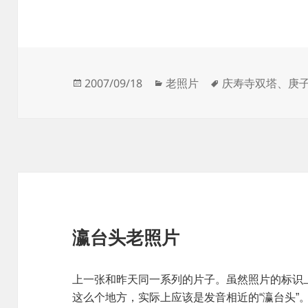
发
分
标
2007/09/18
老照片
庆寿寺双塔
、
庚
布
类
签
于
瀛台头老照片
上一张和昨天同一系列的片子。虽然照片的标识上
这么个地方，实际上应该是发音相近的“瀛台头”