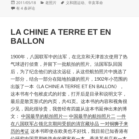
发
分
标
2011/05/18
老照片
义和团运动
、
辛亥革命
布
历史总是相似
类
签
有 4 条评论
于
LA CHINE A TERRE ET EN
BALLON
1900年，八国联军中的法军，在北京和天津首次使用了热
气球进行侦查，并留下一批航拍的照片。法国军队回国
后，为了纪念他们的这次远征，从这些航拍照片中挑选了
一部分，结合一部分在陆地拍摄的照片，1902年小范围的
出版了一本《LA CHINE A TERRE ET EN BALLON》，
这本书有个包袱皮式的封套，打开后是目录和说明文字，
最后是散页形式的内页，共41页。这本书的内容和视角很
少见，因此很珍贵，我曾经有四篇从这本书延伸出来的博
文：
中国最早的航拍照片一
中国最早的航拍照片二
一件
在八国联军占领北京期间受损的清宫藏珍品
一对铜狮子来
历的考证
这本书即使在欧美也不好找，我目前已知香港有
位研究中国早期铁路史的藏家有一本，香港某书店有一本