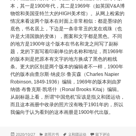
本，其一是1900年代，其二是1969年（如英国V&A博
物馆和美国亚特兰大的HIGH美术馆）。从网上检索的
情况来看这两个版本在封面上非常相似：都是墨绿的
底色，书名居上，下边是一条非常丑的龙在戏珠（也
许是大清国旗的变体），图案和文字都是黑色。不同
的地方是1900年这个版本在书名和龙之间写了副标
题，龙的下面写着印刷单位的名称和地址，而1969年
的版本则是把原本有文字的地方换成了黑色的粗线
条。更大的区别是两个版本的编辑者不一样，1900年
代的版本由查尔斯·纳皮尔·鲁宾森（Charles Napier
Robinson, 1849-1936）编辑，1969年的版本则由罗
纳德·布鲁克斯·凯塔什（Ronal Brooks Kitaj）编辑。
从副标题上看，所谓“中国危机”应该是指义和团运动，
而且这本画册中收录的照片没有晚于1901年的，所以
我偏向于认为看到的这本画册是1900年代出版。
发
分
标
于画册China of To-Day
2020/10/27
老照片书
义和团运动
留下评论