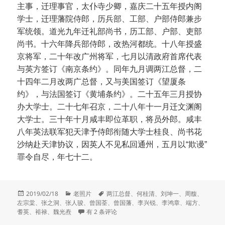
主事，迁理事官，太仆寺少卿，嘉庆二十五年授内阁
学士，迁理藩院侍郎，历兵部、工部、户部侍郎兼步
军统领。道光九年迁礼部尚书，历工部、户部、吏部
尚书。十六年降兵部侍郎，改热河都统。十八年授盛
京将军，二十年改广州将军，七月以清政府首席代表
与英方签订《南京条约》。同年九月调两江总督，二
十四年二月改两广总督，又与美国签订《望厦条
约》，与法国签订《黄埔条约》。二十五年三月授协
办大学士。二十七年召京，二十八年十一月迁文渊阁
大学士。三十年十月咸丰即位革职，将员外郎。咸丰
八年英法联军犯天津予侍郎衔随大学士桂良、尚书花
沙纳赴天津协议，因英人不见私回通州，五月以“欺谩”
罪令自尽，年七十二。
发
分
标
2019/02/18
老照片
两江总督
、
何桂清
、
刘坤一
、
周馥
、
布
类
签
左宗棠
、
张之洞
、
张人骏
、
曾国荃
、
曾国藩
、
李兴锐
、
李鸿章
、
端方
、
于
总督的肖像——两江总督
耆英
、
裕禄
、
魏光焘
有 2 条评论