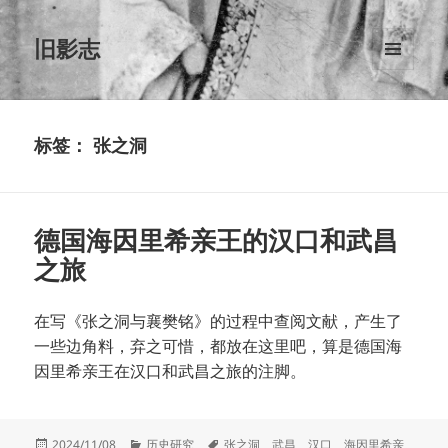
旧影志
菜单和
挂件
标签：
张之洞
德国海因里希亲王的汉口和武昌
之旅
在写《张之洞与襄樊铭》的过程中查阅文献，产生了
一些边角料，弃之可惜，都放在这里吧，算是德国海
因里希亲王在汉口和武昌之旅的注脚。
发
分
标
2024/11/08
历史研究
张之洞
、
武昌
、
汉口
、
海因里希亲