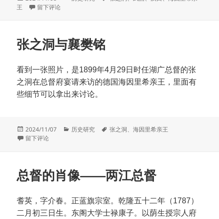
布
于德国海因里希亲王的汉口和武昌之旅
类
签
王
留下评论
于
张之洞与襄樊铭
看到一张照片，是1899年4月29日时任湖广总督的张
之洞在总督府宴请来访的德国海因里希亲王，里面有
些细节可以拿出来讨论。
发
分
标
2024/11/07
历史研究
张之洞
、
海因里希亲王
布
于张之洞与襄樊铭
类
签
留下评论
于
总督的肖像——两江总督
耆英，字介春。正蓝旗宗室。乾隆五十二年（1787）
二月初三日生。东阁大学士禄康子。以荫生授宗人府