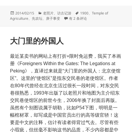
发
分
标
2014/02/15
老照片
、
访古记游
1900
、
Temple of
布
类
先农坛今昔
签
Agriculture
、
先农坛
、
庚子事变
有 2 条评论
于
大门里的外国人
最近某卖书的网站上有打折+限时免运费，我买了本画
册《Foreigners Within the Gates: The Legations at
Peking》，直译过来就是“大门里的外国人：北京使馆
区”。这里的“使馆区”是指东交民巷的老使馆区。作者
在80年代曾经在北京生活过很长一段时间，对东交民
巷很熟悉，1993年出版了以老照片和地图为主介绍东
交民巷使馆区的前世今生，2006年换了封面后再版。
虽然有个别图说属于胡勒，比如P54下图，明明是一
幅棺材罩，却写成是中国官员出行的高等级官轿！这
要是中文的注释，估计有读者得背过气去。尽管有些
小瑕疵，但丝毫不影响这书的品质，不少内容都是中