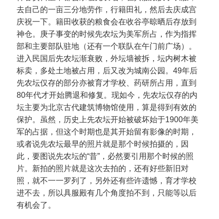
去自己的一亩三分地劳作，行籍田礼，然后去庆成宫
庆祝一下。籍田收获的粮食会在收谷亭晾晒后存放到
神仓。庚子事变的时候先农坛为美军所占，作为指挥
部和主要部队驻地（还有一个联队在午门前广场）。
进入民国后先农坛渐衰败，外坛墙被拆，坛内树木被
标卖，多处土地被占用，后又改为城南公园。49年后
先农坛仅存的部分亦被育才学校、药研所占用，直到
80年代才开始腾退和修复。现如今，先农坛仅存的内
坛主要为北京古代建筑博物馆使用，算是得到有效的
保护。虽然，历史上先农坛开始被破坏始于1900年美
军的占据，但这个时期也是其开始留有影像的时期，
或者说先农坛最早的照片就是那个时候拍摄的，因
此，要图说先农坛的“昔”，必然要引用那个时候的照
片。新拍的照片就是这次去拍的，还有好些新旧对
照，就不一一罗列了，另外还有些许遗憾，育才学校
进不去，所以具服殿有几个角度拍不到，只能等以后
有机会了。