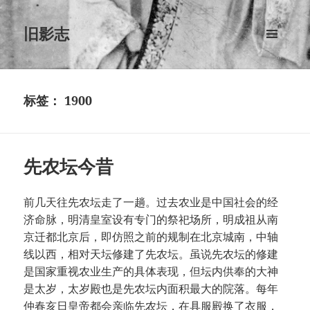
旧影志
菜单和
挂件
标签：
1900
先农坛今昔
前几天往先农坛走了一趟。过去农业是中国社会的经
济命脉，明清皇室设有专门的祭祀场所，明成祖从南
京迁都北京后，即仿照之前的规制在北京城南，中轴
线以西，相对天坛修建了先农坛。虽说先农坛的修建
是国家重视农业生产的具体表现，但坛内供奉的大神
是太岁，太岁殿也是先农坛内面积最大的院落。每年
仲春亥日皇帝都会亲临先农坛，在具服殿换了衣服，