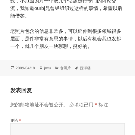
数，小范围的对一个或几个话题进行专门的讨论交
流，我知道ourbj兄曾经组织过这样的事情，希望以后
能借鉴。
老照片包含的信息非常多，可以延伸到很多领域很多
层面，是件非常有意思的事情，以后有机会我也发起
一个，就几个朋友一块聊聊，挺好的。
发
作
分
标
2009/04/18
jnxu
老照片
西洋楼
布
者
类
签
于
发表回复
您的邮箱地址不会被公开。
必填项已用
*
标注
评论
*