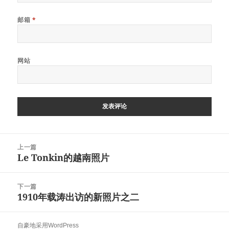
邮箱
*
网站
文
上一篇
章
Le Tonkin的越南照片
上
导
篇
航
文
下一篇
章：
1910年载涛出访的新照片之二
下
篇
文
自豪地采用WordPress