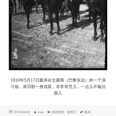
1910年5月17日载涛在文森斯（巴黎东边）的一个演
习场，涛贝勒一身戎装，非常有范儿，一点儿不输法
国人
发
作
分
标
2015/04/20
jnxu
历史研究
、
老照片
载涛