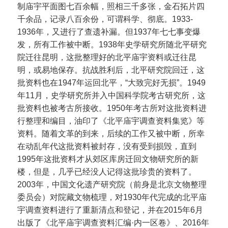
制庙宇平面图七百余幅，照相三千多张，金石拓片四
千余品，记录八百余份，可谓科学、彻底。1933-
1936年，又进行了查遗补漏。但1937年七七事变爆
发，所有工作被中断。1938年史学研究所随北平研究
院迁往昆明，这批整理好的北平庙宇资料或迁往昆
明，或易地保存。抗战胜利后，北平研究院回迁，这
批资料也在1947年运回北平，“大致完好无损”。1949
年11月，史学研究所并入中国科学院考古研究所，这
批资料也被考古所接收。1950年考古所对这批资料进
行整理和编目，油印了《北平庙宇调查资料集览》等
资料。随着文革的到来，后续的工作又被中断，所幸
在动乱年代这批资料被封存，没有受到损毁，直到
1995年这批资料才从郊区库房迁回文物研究所的新
楼，但是，几乎已经没人记得这批珍贵的资料了。
2003年，中国文化遗产研究院（前身是北京文物整理
委员会）对院藏文物梳理，对1930年代完成的北平庙
宇调查资料进行了重新清点和登记，并在2015年6月
出版了《北平庙宇调查资料汇编·内一区卷》、2016年