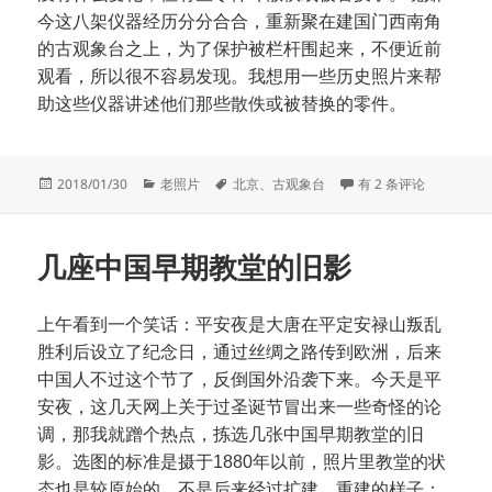
今这八架仪器经历分分合合，重新聚在建国门西南角
的古观象台之上，为了保护被栏杆围起来，不便近前
观看，所以很不容易发现。我想用一些历史照片来帮
助这些仪器讲述他们那些散佚或被替换的零件。
发
分
标
观象台仪器遗失的零件
2018/01/30
老照片
北京
、
古观象台
有 2 条评论
布
类
签
于
几座中国早期教堂的旧影
上午看到一个笑话：平安夜是大唐在平定安禄山叛乱
胜利后设立了纪念日，通过丝绸之路传到欧洲，后来
中国人不过这个节了，反倒国外沿袭下来。今天是平
安夜，这几天网上关于过圣诞节冒出来一些奇怪的论
调，那我就蹭个热点，拣选几张中国早期教堂的旧
影。选图的标准是摄于1880年以前，照片里教堂的状
态也是较原始的，不是后来经过扩建、重建的样子；