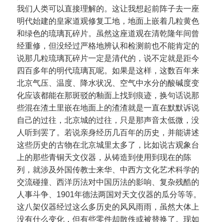
我们人类可以直接理解的。这让我想起前阵子去一座
明代始建的皇家道观修复工地，地面上嵌着几粒黄色
和绿色的琉璃瓦碎片。虽然这座道观在清乾隆年间曾
经重修，但没经过严格地辨认和检测前也不能肯定的
说那几粒琉璃瓦碎片一定是清代的，说不定就是距今
四百多年的明代琉璃瓦呢。如果是这样，这数百年来
北京气压、温度、降水状况、空气中水分的酸碱度变
化应该都能在那斑驳的釉面上找到痕迹，换句话说那
些混在渣土里嵌在地面上的渣渣就是一直在默默诉说
自己的过往，北京城的过往，只是那声音太低微，没
人听到罢了。若说亲身经历几百年的历史，并能讲述
这些历史的古物在北京城里太多了，比如说古观象台
上的那些青铜天文仪器，从铸造到使用到现在的陈
列，就涉及外国传教士来华、中西方文化艺术科学的
交流碰撞、西洋历法对中国历法的影响、复杂残酷的
人事斗争、1901年德法两国对天文仪器的瓜分等等。
这八架仪器经过这么多历史的风风雨雨，虽然大体上
没有什么变化，但有些零件却散佚或被替换了。现如