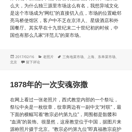
么大，为什么独三源里市场这么有名，我想异域文化
是这个市场成为“网红”的直接切入点，市场的位置毗邻
亮马桥使馆区，客户中不乏在京洋人、星级酒店和外
国餐厅。其实早在十九世纪末二十世纪初的时候，中
国也有那么几家“洋范儿”的菜市场。
发
分
标
2017/02/16
老照片
三角地菜市场
、
上海
、
东单菜市场
、
布
于三家菜市场
类
签
北京
留下评论
于
1878年的一次安魂弥撒
在网上看过一张老照片，西式教堂内部的一个祭坛，
祭坛中央是一枚纹章，纹章两边有一副中文“对联”，最
下面的横幅写着“教宗必约第九位”，周围都是骷髅和
“血滴”的装饰。很显然，这座教堂位于中国，据图片来
源称照片摄于北京。“教宗必约第九位”即真福教宗庇护