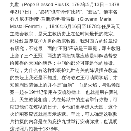
九世（Pope Blessed Pius IX, 1792年5月13日－1878
年2月7日），“必约”也有译作“比约”、“碧岳”。他本名
乔凡尼·玛利亚·马斯塔伊·费雷提（Giovanni Maria
Mastai-Ferretti），1846年6月16日至1878年任罗马天
主教会教宗，是天主教历史上在位时间最长的教宗。
那枚纹章即庇护九世的教宗牧徽。我对西方的纹章没
有研究，不过最上面的“王冠”应该是三重冕，即主教冠
上套了三个王冠；两边的两把钥匙应该是耶稣基督交
给彼得的天国的钥匙；中间的部分可能是他的族徽。
不过，为什么有这样和庇护九世有关的陈设摆在教堂
的祭坛上我还是不知道。在请教过王可萌同学后，才
知道周围装饰上的并不是“血滴”，而是火焰，与骷髅图
案一起在19世纪常用在安魂弥撒上，也就是用在葬礼
上。天主教徒相信，为在炼狱中的逝者举行弥撒，可
缩短他们在炼狱的日子、令他们更早进入天国，这个
火焰图案应该就是表示炼狱。至此，可以确定这张照
片拍摄的内容是在为庇护九世举行安魂弥撒，也说明
这张照片拍摄于1878年。