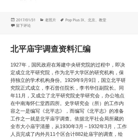
发
分
标
2017/01/31
老照片
Pop Pius IX
、
北京
、
教堂
布
于1878年的一次安魂弥撒
类
签
留下评论
于
北平庙宇调查资料汇编
1927年，国民政府在筹建中央研究院的过程中，即决
定成立北平研究院，作为北平大学区的研究机构，保
持独立的学术机构身份。1929年9月9日，国立北平研
究院正式成立，李石曾任院长，李书华任副院长。同
年11月，又成立了北平研究院史学研究会，办公地点
在中南海怀仁堂西四所。史学研究会（所）的工作内
容之一是编写《北平志》，而编写《北平志》的准备
工作之一就是北平庙宇调查。依据北平社会局所藏的
全市大小庙宇清册，从1930年3月－1932年3月，工作
人员完成了内外共11个区合计882处庙宇的调查，绘