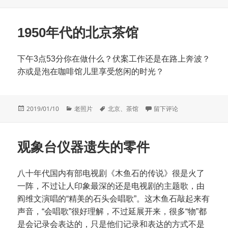
布
类
签
于
1950年代的北京茶馆
下午3点53分你在做什么？伏案工作还是在路上奔波？
亦或是泡在咖啡馆儿里享受悠闲的时光？
发
分
标
于1950年代的北京茶馆
2019/01/10
老照片
北京
、
茶馆
留下评论
布
类
签
于
观象台仪器遗失的零件
八十年代国内有部电视剧《木鱼石的传说》很是火了
一阵，不过让人印象最深的还是电视剧的主题歌，由
阎维文演唱的“精美的石头会唱歌”。这木鱼石敲起来有
声音，“会唱歌”很好理解，不过延展开来，很多“物”都
是会记录会表达的，只是他们记录和表达的方式不是