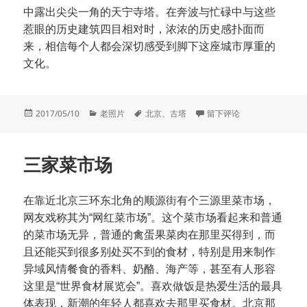
中露出尖尖一角的天宁寺塔。在奔波与忙碌中与这些
惹眼的历史建筑四目相对时，浓浓的历史感扑面而
来，相信每个人都会深切感受到脚下这座城市厚重的
文化。
发
分
标
于隐匿在北京城中的几座古
2017/05/10
老照片
北京
、
古塔
留下评论
布
类
签
于
三家菜市场
在靠近北京三环东北角的顺源街有个三源里菜市场，
网友戏称其为“网红菜市场”。这个菜市场看起来和普通
的菜市场无异，普通的禽蛋果菜肉在那里买得到，而
且还能买到很多别处买不到的食材，特别是用来制作
异域风情餐食的香料、奶酪、海产等，甚至有人形容
这里是“世界食材展览会”。喜欢做饭是热爱生活的最具
体表现，新潮的年轻人都喜欢去那里买食材。北京那