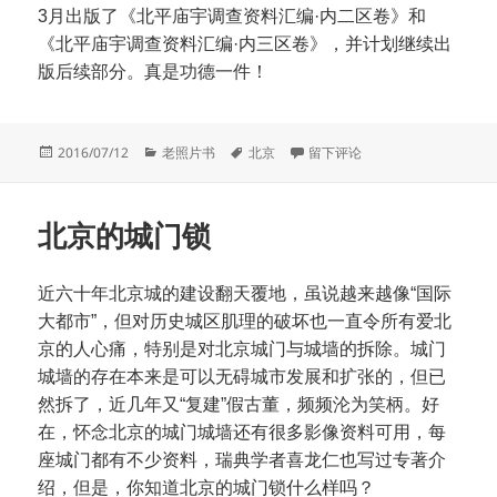
3月出版了《北平庙宇调查资料汇编·内二区卷》和
《北平庙宇调查资料汇编·内三区卷》，并计划继续出
版后续部分。真是功德一件！
发
分
标
于北平庙宇调查资料汇编
2016/07/12
老照片书
北京
留下评论
布
类
签
于
北京的城门锁
近六十年北京城的建设翻天覆地，虽说越来越像“国际
大都市”，但对历史城区肌理的破坏也一直令所有爱北
京的人心痛，特别是对北京城门与城墙的拆除。城门
城墙的存在本来是可以无碍城市发展和扩张的，但已
然拆了，近几年又“复建”假古董，频频沦为笑柄。好
在，怀念北京的城门城墙还有很多影像资料可用，每
座城门都有不少资料，瑞典学者喜龙仁也写过专著介
绍，但是，你知道北京的城门锁什么样吗？