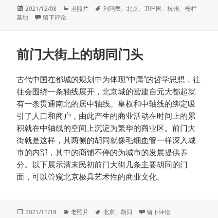
发
分
标
2021/12/08
老照片
利玛窦
、
北京
、
卫匡国
、
杭州
、
栅栏
布
于两处传教士墓
类
签
墓地
留下评论
于
前门大街上的胡同门头
古代中国在都城的规划中为体现“中庸”的哲学思想，往
往会围绕一条轴线展开，北京城的营建自元大都起就
有一条贯通南北的居中轴线。皇权和中轴线的绑定吸
引了人口和商户，由此产生的商业活动在时间上的累
积就在中轴线的空间上沉淀为繁华的商业区。前门大
街就是这样，其两侧的胡同就像毛细血管一样深入城
市的内部，其中的商铺不停的为城市的发展提供养
分。以下展示清末民初前门大街几条主要胡同的门
面，可以管窥北京极具艺术性的商业文化。
发
分
标
于前门大街上的胡同门头
2021/11/18
老照片
北京
、
胡同
留下评论