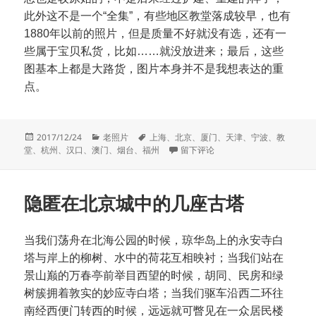
此外这不是一个“全集”，有些地区教堂落成较早，也有
1880年以前的照片，但是质量不好就没有选，还有一
些属于宝贝私货，比如……就没放进来；最后，这些
图基本上都是大路货，图片本身并不是我想表达的重
点。
发
分
标
2017/12/24
老照片
上海
、
北京
、
厦门
、
天津
、
宁波
、
教
布
类
签
于几座中国早期教堂的旧影
堂
、
杭州
、
汉口
、
澳门
、
烟台
、
福州
留下评论
于
隐匿在北京城中的几座古塔
当我们荡舟在北海公园的时候，琼华岛上的永安寺白
塔与岸上的柳树、水中的荷花互相映衬；当我们站在
景山巅的万春亭前举目西望的时候，胡同、民房和绿
树簇拥着敦实的妙应寺白塔；当我们驱车沿西二环往
南经西便门转西的时候，远远就可瞥见在一众居民楼