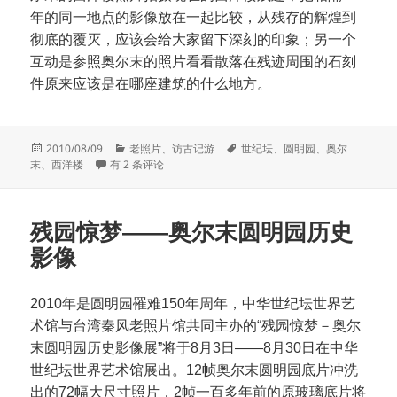
年的同一地点的影像放在一起比较，从残存的辉煌到
彻底的覆灭，应该会给大家留下深刻的印象；另一个
互动是参照奥尔末的照片看看散落在残迹周围的石刻
件原来应该是在哪座建筑的什么地方。
发
分
标
2010/08/09
老照片
、
访古记游
世纪坛
、
圆明园
、
奥尔
布
圆明园西洋楼旧地重游活动
类
签
末
、
西洋楼
有 2 条评论
于
残园惊梦——奥尔末圆明园历史
影像
2010年是圆明园罹难150年周年，中华世纪坛世界艺
术馆与台湾秦风老照片馆共同主办的“残园惊梦－奥尔
末圆明园历史影像展”将于8月3日——8月30日在中华
世纪坛世界艺术馆展出。12帧奥尔末圆明园底片冲洗
出的72幅大尺寸照片，2帧一百多年前的原玻璃底片将