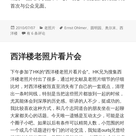
首次与公众见面。
发
分
标
2010/07/07
老照片
Ernst Ohlmer
、
圆明园
、
奥尔末
、
西
布
残园惊梦——奥尔末圆明园历史影像
类
签
洋楼
有 6 条评论
于
西洋楼老照片看片会
下午参加了HK的“西洋楼老照片看片会”。HK兄为搜集西
洋楼老照片付出了很多，通过对文献及老照片细节的仔细
比对，对西洋楼被毁直至消失有了自己的一套观点，清理
出一条时间线，特别是当把这些照片都放到一起的时候，
尤其能体会到深厚的历史感。听讲的人不少，挺成功的。
我比较喜欢这种方式，和几个志同道合的朋友坐在一起聊
大家都关心的话题。今天唯一遗憾是互动太少，可能是这
个圈子小吧。如果以后有条件可以精简人数，小范围的对
一个或几个话题进行专门的讨论交流，我知道ourbj兄曾经