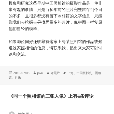
搜集和研究这些早期中国照相馆的摄影作品是一件非
常有趣的事情，只是百多年前的照片完整留存到今日
的不多，且很多都没有留下照相馆的文字信息，只能
靠我们去挖掘去寻找尽量多的碎片，像拼图一样复原
他们曾经的模样。
如果哪位同好还收藏有这家上海某照相馆的作品或知
道这家照相馆的信息，请联系我，贴出来大家可以讨
论和交流。
发
作
分
标
2010/07/08
jnxu
老照片
上海
、
中国摄影史
、
照相
布
者
类
签
馆
、
肖像
于
《同一个照相馆的三张人像》上有4条评论