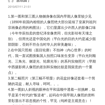
故纸园丁
说
道：
2010/07/11 21:51
1.第一图和第三图人物侧身像在国内早期人像里较少见
（1890年前国内相馆的人像照绝大部分延续了皇家列祖列
宗画像必用的构图法），它们显露出少许西人的影像口味
（今年华辰拍卖的曾纪泽坐像类同，但光影却有天壤之
别），但用光还是中国化的（平白光的目的大约是减少面
部阴影，否则不符合当时华人的审美趣味）。
2.在中国只照相（面目轮廓）不拍神（内心世界）的时
代，我一直试图搜集国人拍照口味发生变异（平白光到顺
光、三角光、侧逆光、轮廓光等）的系列实物照片（早期
中西摄影师人像照的差别和实物比较是我留意的一个重
点）。
3.第二幅照片（第三幅不明显）的花盆好像还套着一个简
陋的花盆，耐人寻味，呵呵。。。
4.第一图妇人斜视的眼神在平和温顺中透着一丝挑衅，似
乎是某个时代的“叛逆者”，起码在中国早期人像照的资料
里彰显出不容忽视的个性，罕见（纯粹是主观意念）！