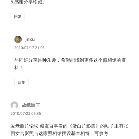
5.感谢分享珍藏。
回复
jnxu
说
道：
2010/07/17 21:06
与同好分享是种乐趣，希望能找到更多这个照相馆的资
料！
回复
故纸园丁
说
道：
2010/07/22 06:36
爱老照片论坛 藏友百事看的《蛋白片影集》的帖子里有张
四女合影照与这家照相馆摆设基本相符，可参考