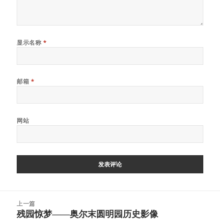
显示名称
*
邮箱
*
网站
文
上一篇
章
残园惊梦——奥尔末圆明园历史影像
上
导